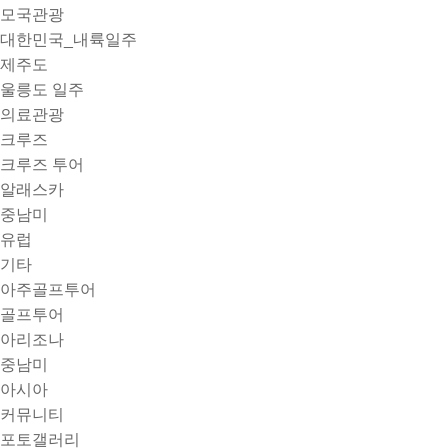
모국관광
대한민국_내륙일주
제주도
울릉도 일주
의료관광
크루즈
크루즈 투어
알래스카
중남미
유럽
기타
아주골프투어
골프투어
아리조나
중남미
아시아
커뮤니티
포토갤러리