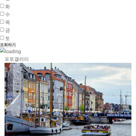
화
수
목
금
토
포토갤러리