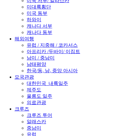
미국 서부/ 알라스카
미대륙횡단
미국 동부
하와이
캐나다 서부
캐나다 동부
해외여행
유럽 / 지중해 / 코카서스
아프리카 /두바이/ 이집트
남미 / 중남미
남태평양
한국/동, 남, 중앙 아시아
모국관광
대한민국_내륙일주
제주도
울릉도 일주
의료관광
크루즈
크루즈 투어
알래스카
중남미
유럽