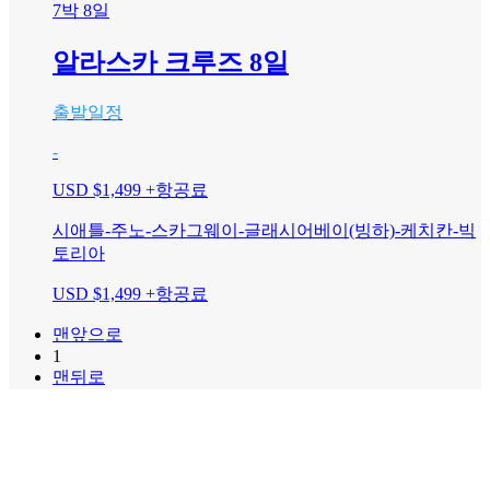
7박 8일
알라스카 크루즈 8일
출발일정
-
USD $1,499
+항공료
시애틀-주노-스카그웨이-글래시어베이(빙하)-케치칸-빅
토리아
USD $1,499
+항공료
맨앞으로
1
맨뒤로