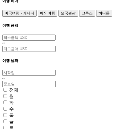
여행 테마
미국여행 · 캐나다
해외여행
모국관광
크루즈
허니문
여행 금액
~
여행 날짜
~
전체
월
화
수
목
금
토