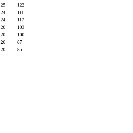
.25
122
.24
111
.24
117
.20
103
.20
100
.20
87
.20
85