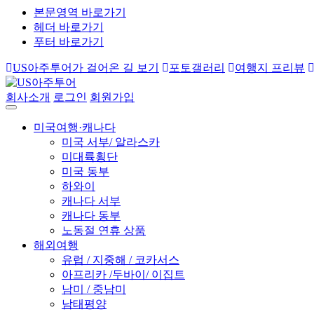
본문영역 바로가기
헤더 바로가기
푸터 바로가기
US아주투어가 걸어온 길 보기
포토갤러리
여행지 프리뷰
회사소개
로그인
회원가입
미국여행·캐나다
미국 서부/ 알라스카
미대륙횡단
미국 동부
하와이
캐나다 서부
캐나다 동부
노동절 연휴 상품
해외여행
유럽 / 지중해 / 코카서스
아프리카 /두바이/ 이집트
남미 / 중남미
남태평양