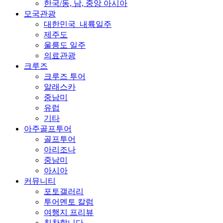
한국/동, 남, 중앙 아시아
모국관광
대한민국_내륙일주
제주도
울릉도 일주
의료관광
크루즈
크루즈 투어
알래스카
중남미
유럽
기타
아주골프투어
골프투어
아리조나
중남미
아시아
커뮤니티
포토갤러리
투어멘토 칼럼
여행지 프리뷰
칭찬합니다