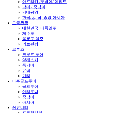
아프리카 /두바이/ 이집트
남미 / 중남미
남태평양
한국/동, 남, 중앙 아시아
모국관광
대한민국_내륙일주
제주도
울릉도 일주
의료관광
크루즈
크루즈 투어
알래스카
중남미
유럽
기타
아주골프투어
골프투어
아리조나
중남미
아시아
커뮤니티
포토갤러리