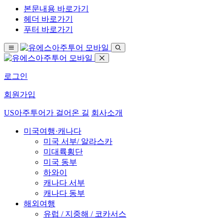
본문내용 바로가기
헤더 바로가기
푸터 바로가기
로그인
회원가입
US아주투어가 걸어온 길
회사소개
미국여행·캐나다
미국 서부/ 알라스카
미대륙횡단
미국 동부
하와이
캐나다 서부
캐나다 동부
해외여행
유럽 / 지중해 / 코카서스