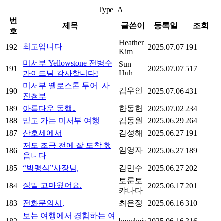
Type_A
번
제목
글쓴이
등록일
조회
호
Heather
최고입니다
192
2025.07.07
191
Kim
미서부 Yellowstone 전병수
Sun
191
2025.07.07
517
Huh
가이드님 감사합니다!
미서부 옐로스톤 투어_사
김우인
190
2025.07.06
431
진첨부
189
아름다운 동행..
한동헌
2025.07.02
234
188
믿고 가는 미서부 여행
김동원
2025.06.29
264
187
산호세에서
감성해
2025.06.27
191
저도 조금 전에 잘 도착 했
임영자
186
2025.06.27
189
읍니다
185
“박평식”사장님,
감민수
2025.06.27
202
토룬토
정말 고마웠어요.
184
2025.06.17
201
캬나다
183
전화문의시,
최은정
2025.06.16
310
보는 여행에서 경험하는 여
182
beyckeis
2025.06.16
316