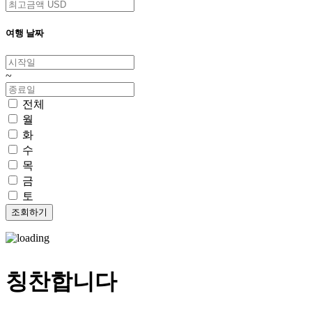
여행 날짜
~
전체
월
화
수
목
금
토
칭찬합니다