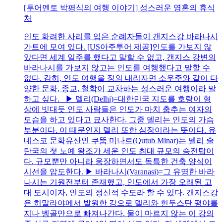
[투어멘토 박평식의 여행 이야기] 성스러운 영혼의 휴식
처
인도 화려한 사리를 입은 순례자들이 갠지스강 바라나시
가트에 모여 있다. [US아주투어 제공]인도를 가보지 않
았다면 세계 일주를 했다고 말할 수 없고, 갠지스 강변의
바라나시를 가보지 않고는 인도를 여행했다고 말할 수
없다. 감히, 인도 여행을 정의 내리자면 소우주와 같이 다
양한 문화, 종교, 철학이 교차하는 성스러운 여행이라 말
하고 싶다. ▶ 델리(Delhi)=대한민국 지도를 호랑이 형
상에 빗대듯 인도 사람들은 인도가 마치 춤추는 여자의
모습을 하고 있다고 묘사한다. 그중 델리는 인도의 가슴
부분이다. 이 때문인지 델리 또한 심장이라는 뜻이다. 유
네스코 문화유산인 쿠뚭 미나르(Qutub Minar)는 델리 술
탄국의 첫 노예 왕조가 세운 인도 최대 규모의 승전탑이
다. 규모뿐만 아니라 웅장하면서도 독특한 건축 양식이
시선을 압도한다. ▶ 바라나시(Varanasi)=그 유명한 바라
나시는 기원전부터 존재했고, 인도에서 가장 오래된 고
대 도시이자, 인도의 정신적 수도라 할 수 있다. 갠지스강
은 히말라야에서 발원한 강으로 델리와 힌두스탄 평야를
지나 벵골만으로 빠져나간다. 물이 마르지 않는 이 강의