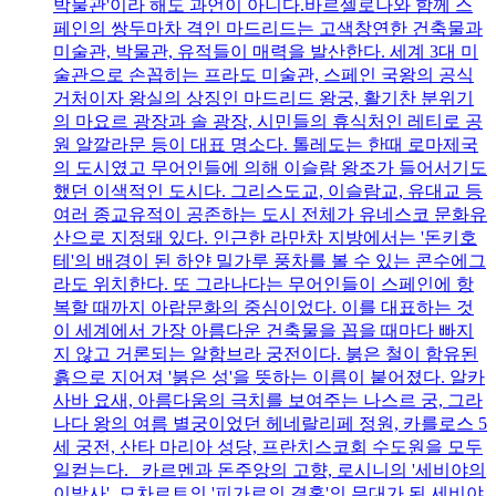
박물관'이라 해도 과언이 아니다.바르셀로나와 함께 스
페인의 쌍두마차 격인 마드리드는 고색창연한 건축물과
미술관, 박물관, 유적들이 매력을 발산한다. 세계 3대 미
술관으로 손꼽히는 프라도 미술관, 스페인 국왕의 공식
거처이자 왕실의 상징인 마드리드 왕궁, 활기찬 분위기
의 마요르 광장과 솔 광장, 시민들의 휴식처인 레티로 공
원 알깔라문 등이 대표 명소다. 톨레도는 한때 로마제국
의 도시였고 무어인들에 의해 이슬람 왕조가 들어서기도
했던 이색적인 도시다. 그리스도교, 이슬람교, 유대교 등
여러 종교유적이 공존하는 도시 전체가 유네스코 문화유
산으로 지정돼 있다. 인근한 라만차 지방에서는 '돈키호
테'의 배경이 된 하얀 밀가루 풍차를 볼 수 있는 콘수에그
라도 위치한다. 또 그라나다는 무어인들이 스페인에 항
복할 때까지 아랍문화의 중심이었다. 이를 대표하는 것
이 세계에서 가장 아름다운 건축물을 꼽을 때마다 빠지
지 않고 거론되는 알함브라 궁전이다. 붉은 철이 함유된
흙으로 지어져 '붉은 성'을 뜻하는 이름이 붙어졌다. 알카
사바 요새, 아름다움의 극치를 보여주는 나스르 궁, 그라
나다 왕의 여름 별궁이었던 헤네랄리페 정원, 카를로스 5
세 궁전, 산타 마리아 성당, 프란치스코회 수도원을 모두
일컫는다. 카르멘과 돈주앙의 고향, 로시니의 '세비야의
이발사', 모차르트의 '피가로의 결혼'의 무대가 된 세비야