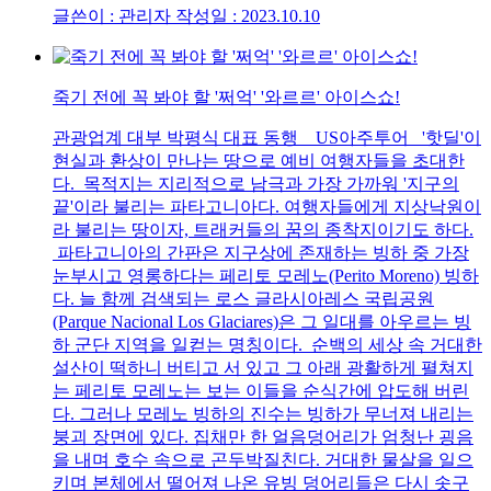
글쓴이 : 관리자
작성일 : 2023.10.10
죽기 전에 꼭 봐야 할 '쩌억' '와르르' 아이스쇼!
관광업계 대부 박평식 대표 동행 US아주투어 '핫딜'이
현실과 환상이 만나는 땅으로 예비 여행자들을 초대한
다. 목적지는 지리적으로 남극과 가장 가까워 '지구의
끝'이라 불리는 파타고니아다. 여행자들에게 지상낙원이
라 불리는 땅이자, 트래커들의 꿈의 종착지이기도 하다.
파타고니아의 간판은 지구상에 존재하는 빙하 중 가장
눈부시고 영롱하다는 페리토 모레노(Perito Moreno) 빙하
다. 늘 함께 검색되는 로스 글라시아레스 국립공원
(Parque Nacional Los Glaciares)은 그 일대를 아우르는 빙
하 군단 지역을 일컫는 명칭이다. 순백의 세상 속 거대한
설산이 떡하니 버티고 서 있고 그 아래 광활하게 펼쳐지
는 페리토 모레노는 보는 이들을 순식간에 압도해 버린
다. 그러나 모레노 빙하의 진수는 빙하가 무너져 내리는
붕괴 장면에 있다. 집채만 한 얼음덩어리가 엄청난 굉음
을 내며 호수 속으로 곤두박질친다. 거대한 물살을 일으
키며 본체에서 떨어져 나온 유빙 덩어리들은 다시 솟구