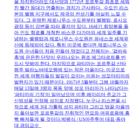
을 차치하더라도 대서양과 1772년 포르투갈 최초로 세워
진 빨간 등대가 연출하는 경치가 근사하다. 수도인 리스
본의 벨렘 지구에서도 제국의 전성기를 여실히 느낄 수
있다. 그 유명한 제로니무스 수도원부터 벨렘탑, 로시오
광장 등이 강변을 따라 줄지어 있다. 16세기 희망봉을 돌
아 인도 항로를 개척한 바스쿠 다가마의 세계 일주를 기
념하는 벨렘탑과 제로니무스 수도원은 유네스코 세계유
산에 등재되어 있다. 특히 이곳에 왔다면 제로니무스 수
도원 수녀들이 처음 만들어 먹었다고 전해지는, '겉바속
촉'에 은은한 단맛이 우러나오는 원조 에그타르트를 반
드시 맛봐야 한다. 마지막으로 파티마는 포르투갈 산타
렝주 빌라노바데오렘에 있는 작은 마을이다. 이곳으로
전 세계 여행자들의 발길이 모이는 이유는 성모마리아의
발현지가 있기 때문이다. 1917년 5월부터 그해 10월까지
매달 13일에 3명의 목동 앞에 성모 마리아가 나타났다는
'파티마의 기적'이 일어났으며 이후 레이리아 주교가 그
신빙성을 인정해 성지로 지정됐다. 누구나 리스본을 시
작으로 세계 3대 가톨릭 성지 파티마 그리고 땅끝 마을까
지 돌아보면 포르투갈의 진취적인 면모와 여유로움에 흠
뻑 빠져들게 될 것이다.박평식 / US아주투어 대표·동아
대 겸임교수