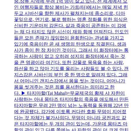
중.상류 지역에 무려 1억 명이 살고 있다. 전 세계에서 모
인 여행자들로 항상 붐비는 가트(터)에서는 매일 저녁 힌
두교 시바신을 향한 제사가 펼쳐지는데 종소리로, 디아
꽃잎으로, 연기로, 불로 행하는 영혼 정화를 위한 의식은
신비한 기운마저 감돈다. 삶과 죽음이 공존하는 이 강에
는 채 다 타지도 않은 시신이 재와 함께 던져진다. 인도인
들은 모든 존재가 끊임없이 윤회한다는 관념을 가지고
있기에 죽음이란 곧 새 생명의 탄생으로 직결된다. 생과
사가 종이 한 장 차이인 것이다. 그래서 이 화장터에는 통
곡하는 사람이 없고 오히려 성지의 화장터에서 죽는 것
을 큰 영광이라 여긴다. 또한 강물로 목욕을 하는 사람,
좌선을 하고 앉아 기도를 올리는 사람들도 볼 수 있다. 갠
지스강은 시바신의 부인 중 한 명으로 알려져 있다. 그래
서 어머니인 갠지스강에서 몸을 씻는 것이다. 어머니가
몸을 씻겨주는 것은 죄를 용서한다는 의미라고 한
다. ▶ 타지마할(Taj Mahal)=무굴제국의 황제 샤 자한이
사랑하는 아내 뭄타즈 타지마할의 죽음을 애도해서 만든
타지마할은 무려 2만 명이 넘는 노동력을 동원해 22년 만
에 완공됐다. 강가에 이토록 커다란 호화 무덤이 지어졌
다는 것 자체가 불가사의다. 무덤이 아니라 궁전과도 같
은 타지마할에는 두 개의 관이 있는데, 가운데 뭄타즈 마
할의 관이 있고 다른 쪽에는 샤 자한의 관이 더 크게 안치