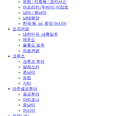
유럽 / 지중해 / 코카서스
아프리카 /두바이/ 이집트
남미 / 중남미
남태평양
한국/동, 남, 중앙 아시아
모국관광
대한민국_내륙일주
제주도
울릉도 일주
의료관광
크루즈
크루즈 투어
알래스카
중남미
유럽
기타
아주골프투어
골프투어
아리조나
중남미
아시아
커뮤니티