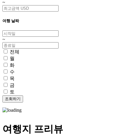
~
여행 날짜
~
전체
월
화
수
목
금
토
여행지 프리뷰