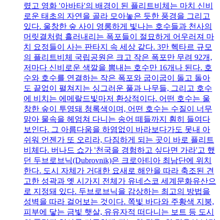
렸고 영화 '아바타'의 배경이 된 플리트비체는 마치 신비
로운 태초의 자연을 골라 모아놓은 듯한 풍경을 그리고
있다. 울창한 숲 사이 영롱하게 빛나는 호수들과 천사의
머릿결처럼 흘러내리는 폭포들이 절묘하게 어우러져 마
치 요정들이 사는 판타지 속 세상 같다. 3만 헥타르 규모
의 플리트비체 국립공원은 크고 작은 폭포만 무려 92개,
저마다 신비로운 색깔을 뽐내는 호수만 16개나 된다. 호
수와 호수를 연결하는 작은 폭포와 굽이굽이 돌고 돌아
도 끝없이 펼쳐지는 싱그러운 풀과 나무들, 그리고 호수
에 비치는 에메랄드빛마저 환상적이다. 어떤 호수는 울
창한 숲이 투영돼 청록색이며, 어떤 호수는 수질이 너무
맑아 물속을 헤엄쳐 다니는 송어 떼들까지 훤히 들여다
보인다. 그 아름다움을 하염없이 바라보다가도 못내 아
쉬워 언젠가 또 오리라, 다짐하게 되는 곳이 바로 플리트
비체다. 버나드 쇼가 '천국을 경험하고 싶다면 가라'고 했
던 두브로브닉(Dubrovnik)은 크로아티아 최남단에 위치
한다. 도시 자체가 거대한 요새로 해안을 따라 축조된 견
고한 성곽과 옛 시가지 전체가 유네스코 세계문화유산으
로 지정돼 있다. 두브로브닉을 감상하는 최고의 방법을
성벽을 따라 걸어보는 것이다. 쪽빛 바다와 주황색 지붕,
피부에 닿는 금빛 햇살, 유유자적 떠다니는 보트 등 도시