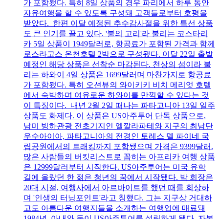
가 포함됐다. 특히 8일 상품의 경우 파리에서 하루 동안
자유여행을 할 수 있도록 구성돼 고객들로부터 호평을
받았다. 한편 이달 예정된 추수감사절을 위한 특선 상품
도 큰 인기를 끌고 있다. '불의 고리'라 불리는 코스타리
카 5일 상품이 1949달러로, 항공료가 포함된 가격과 함께
로스라고스 온천호텔 2박으로 구성됐다. 이달 22일 출발
예정인 해당 상품은 선착순 마감된다. 천상의 섬이라 불
리는 하와이 4일 상품은 1699달러며 마찬가지로 항공료
가 포함됐다. 특히 오션뷰의 와이키키 비치 메리엇 호텔
에서 숙박하며 여유로운 하와이를 만끽할 수 있다는 것
이 특징이다. 내년 2월 2일 떠나는 파타고니아 13일 일주
상품도 화제다. 이 상품은 US아주투어 단독 상품으로,
남미 빙하관광 전초기지인 엘깔라파테와 지구의 최남단
우수아이아, 파타고니아의 전경인 토레스 델 파이네 국
립공원에서의 트래킹까지 포함됐으며 가격은 9399달러.
많은 사람들의 버킷리스트로 꼽히는 아프리카 여행 상품
은 12999달러부터 시작한다. US아주투어는 미국 유학
길에 올랐던 한 젊은 청년의 꿈에서 시작됐다. 박 회장은
20대 시절, 여행사에서 아르바이트를 했던 때를 회상하
며 '인생의 터닝포인트'라고 칭했다. 그는 지구상 거대하
고도 아름다운 여행지들을 소개하는 여행업에 매료돼
1984년, 아내와 둘이 US아주투어를 설립하게 됐다. 자본