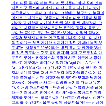
이 바다를 두려워하는 동시에 동경했다. 바다 끝에 있는
지옥 입구 폭포에 떨어지거나 적도를 지나가면 까맣게
타죽을지도 모른다고 여겼다. 그럼에도 불구하고 불굴의
의지로 스페인보다, 영국보다 먼저 바다로 진출해 부를
거머쥐고 대항해 시대의 찬란한 역사를 써 내려갔다. 그
바다가 시작되는 까보다로까는 유럽의 땅끝 마을로 '까
보다'는 끝이고 '로까'는 곶이란 뜻이다. 아찔한 절벽에
부딪혀 부서져 내리는 흰 포말의 기세와 소리보다 시선
을 잡아끄는 것은 거대한 십자가가 걸린 기념비 북위 38
도 47분, 서경 9도 30분이라는 방위 표시(대한민국 38선
과 같은 위도라는 것도 흥미롭다)와 함께 포르투갈의 대
문호인 루이스 카몽이스의 유명한 시구 '이곳에서 땅이
끝나고 이곳에서 바다가 시작된다(Aqui Ondi A Terra Se
Acaba E O Mar Comeca)'가 새겨져 있다. 세상 끝 너머 미
지의 세계를 향해 떠난 푸르투갈 탐험가들의 가슴에 용
기를 불어넣은 시다. 여행자들도 저마다 모험과 낭만이
교차하는 이곳에서 새로운 희망과 용기를 가득 채워본
다. 이처럼 까보다로까는 단순히 유럽 대륙의 서쪽 끝이
라는 지리적 의미만이 아니라, 바다를 정복하고 미지의
세계를 찾아 나선 포르투갈의 대탐험과 영광을 상징한다
고도 볼 수 있겠다. 물론 유럽의 땅끝 마을이라는 상징성