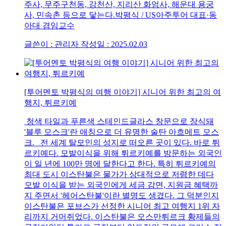
주사, 무주구천동, 강천산, 지리산 화엄사, 해운대 용궁
사, 민속촌 등으로 닿는다.박평식 / US아주투어 대표·동
아대 겸임교수
글쓴이 : 관리자
작성일 : 2025.02.03
[투어멘토 박평식의 여행 이야기] 시니어 위한 최고의 여
행지, 튀르키예
청색 타일과 푸른색 스테인드글라스 창문으로 장식돼
'블루 모스크'란 애칭으로 더 유명한 술탄 아흐메트 모스
크. 전 세계 탈모인의 성지로 떠오른 곳이 있다. 바로 튀
르키예다. 모발이식을 위해 튀르키예를 방문하는 외국인
이 일 년에 100만 명에 달한다고 한다. 특히 튀르키예의
최대 도시 이스탄불은 물가가 상대적으로 저렴한 데다
모발 이식을 받는 외국인에게 세금 감면, 지원금 혜택까
지 주면서 '헤어스탄불'이란 별명도 생겼다. 그 덕분인지
이스탄불은 포브스가 선정한 시니어 최고 여행지 1위 자
리까지 거머쥐었다. 이스탄불은 오스만튀르크 황제들의