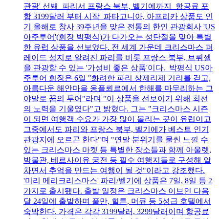
관광' 선봬 파리서 프랑스 북부, 벨기에까지 항공료 포
함 3199달러 부터 시작 파타고니아, 아프리카 상품도 인
기 올해로 창사 39주년을 맞은 전통의 한인 관광회사 'US
아주투어'(회장 박평식)가 다가오는 성탄절을 맞아 특별
한 유럽 상품을 선보였다. 전 세계 가운데 크리스마스 퍼
레이드 성지로 알려진 파리를 비롯 프랑스 북부, 브뤼셀
을 관광할 수 있는 '가성비 좋은 상품'이다. 박평식 US아
주투어 회장은 6일 "화려한 파리 샹제리제 거리를 걷고,
아름다운 해안마을 옹플뢰르에서 한해를 마무리하는 그
야말로 꿈의 투어"라며 "이 상품을 선보이기 위해 최선
의 노력을 기울였다"고 밝혔다. 그는 "크리스마스 시즌
이 되면 여행객 수요가 가장 많이 몰리는 곳이 유럽이고
그중에서도 파리와 프랑스 북부, 벨기에가 베스트 인기
관광지에 오르곤 한다"며 "연말 분위기를 물씬 느낄 수
있는 크리스마스 마켓 등 특별한 장소들과 함께 아울렛,
박물관, 베르사이유 궁전 등 필수 여행지들로 구성해 알
차면서 추억을 만드는 여행이 될 것"이라고 강조했다.
'미리 메리크리스마스' 파리/벨기에 상품은 7일, 8일 등 2
가지로 출시됐다. 출발 일정은 크리스마스 이브인 다음
달 24일에 출발하며 풀만, 힐튼, 머큐 등 5성급 호텔에서
숙박한다. 가격은 각각 3199달러, 3299달러이며 항공료