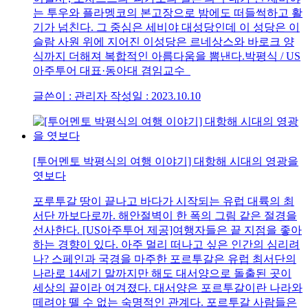
는 투우와 플라멩코의 본고장으로 밤에도 떠들썩하고 활
기가 넘친다. 그 중심은 세비야 대성당인데 이 성당은 이
슬람 사원 위에 지어진 이성당은 르네상스와 바로크 양
식까지 더해져 복합적인 아름다움을 뽐낸다.박평식 / US
아주투어 대표·동아대 겸임교수
글쓴이 : 관리자
작성일 : 2023.10.10
[투어멘토 박평식의 여행 이야기] 대항해 시대의 영광을
엿보다
포루투갈 땅이 끝나고 바다가 시작되는 유럽 대륙의 최
서단 까보다로까. 해안절벽이 한 폭의 그림 같은 절경을
선사한다. [US아주투어 제공]여행자들은 끝 지점을 좋아
하는 경향이 있다. 아주 멀리 떠나고 싶은 인간의 심리려
나? 스페인과 국경을 마주한 포르투갈은 유럽 최서단의
나라로 14세기 말까지만 해도 대서양으로 돌출된 곳이
세상의 끝이라 여겨졌다. 대서양은 포르투갈이란 나라와
떼려야 뗄 수 없는 숙명적인 관계다. 포르투갈 사람들은