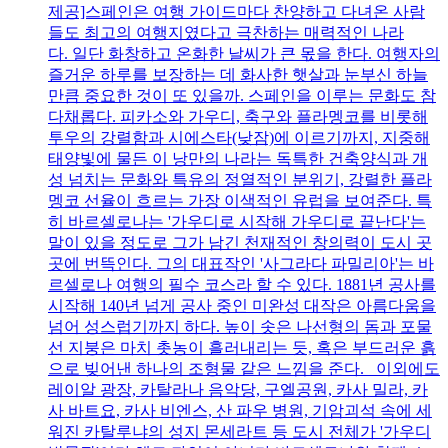
제공]스페인은 여행 가이드마다 찬양하고 다녀온 사람
들도 최고의 여행지였다고 극찬하는 매력적인 나라
다. 일단 화창하고 온화한 날씨가 큰 몫을 한다. 여행자의
즐거운 하루를 보장하는 데 화사한 햇살과 눈부신 하늘
만큼 중요한 것이 또 있을까. 스페인을 이루는 문화도 참
다채롭다. 피카소와 가우디, 축구와 플라멩코를 비롯해
투우의 강렬함과 시에스타(낮잠)에 이르기까지, 지중해
태양빛에 물든 이 낭만의 나라는 독특한 건축양식과 개
성 넘치는 문화와 특유의 정열적인 분위기, 강렬한 플라
멩코 선율이 흐르는 가장 이색적인 유럽을 보여준다. 특
히 바르셀로나는 '가우디로 시작해 가우디로 끝난다'는
말이 있을 정도로 그가 남긴 천재적인 창의력이 도시 곳
곳에 번뜩인다. 그의 대표작인 '사그라다 파밀리아'는 바
르셀로나 여행의 필수 코스라 할 수 있다. 1881년 공사를
시작해 140년 넘게 공사 중인 미완성 대작은 아름다움을
넘어 성스럽기까지 하다. 높이 솟은 나선형의 돔과 포물
선 지붕은 마치 촛농이 흘러내리는 듯, 혹은 부드러운 흙
으로 빚어낸 하나의 조형물 같은 느낌을 준다. 이외에도
레이알 광장, 카탈라나 음악당, 구엘공원, 카사 밀라, 카
사 바트요, 카사 비엔스, 산 파우 병원, 기암괴석 속에 세
워진 카탈루냐의 성지 몬세라트 등 도시 전체가 '가우디