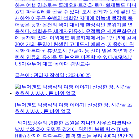
하는 여행 명소로는 클레오파트라와 로마 황제들도 다녀
갔던 파묵칼레를 꼽을 수 있다. 도시 전체가 눈에 덮인 듯
새하얀 이곳은 순백의 석회암 지대에 하늘색 물감을 풀
어놓은 듯한 온천의 색이 대비돼 환상적인 분위기를 연
출한다. 석회층은 세계자연유산, 유적들은 세계문화유산
에 등재돼 있다. 이외에도 튀르키예에서는 1만 년에 걸쳐
20여 개의 문명이 탄생한 고대도시 에페소, 지중해에 위
치한 아름다운 휴양도시 안탈야 등 신이 빚은 자연과 찬
란한 인류의 유산을 두 눈으로 마주할 수 있다.박평식 /
US아주투어 대표·동아대 겸임교수
글쓴이 : 관리자
작성일 : 2024.06.25
[투어멘토 박평식의 여행 이야기] 신성한 땅, 시간을 초
월한 서사시, 큰 바위 얼굴
와이오밍주의 광활한 초원을 지나면 사우스다코타주
남서부와 와이오밍주 경계에 위치한 블랙 힐스(Black
Hills) 산지에 다다른다. 블랙 힐스는 무려 400여 년간 계