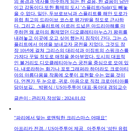
의 풍경과 역사를 마주하게 되는 한 걸음, 한 걸음이 낭만
이고 감동이다.또한 황제의 도시 '스플리트(Split)'도 빼놓
을 수 없다. 일단, 두브로브닉과 스플리트를 해안 도로가
유럽 최고의 드라이브 코스로 평가받을 정도로 근사하
다. 그리고 스플리트에 이르러 드넓은 아드리아해를 마
주하면 왜 로마의 황제였던 디오클레티아누스가 왕위를
내려놓고 이곳에 오고 싶어 했는지 짐작이 간다. 그는 스
플리트에서 여생을 보내고자 궁전을 지었다. 그것도 장
장 10년에 걸쳐 그리스의 대리석과 이집트의 스핑크스를
가져다 꾸밀 정도로 애정을 쏟아부었다. 도시의 대표적
인 볼거리도 디오클레티아누스 궁전을 중심으로 모여 있
다. 내로라하는 화가나 포토그래퍼라 하더라도 크로아티
아의 아름다움을 작품에 오롯이 표현할 수는 없을 것이
다. 언젠가 두 눈으로, 귀로, 마음으로 직접 크로아티아를
담아보길. 박평식 / US아주투어 대표·동아대 겸임교수
글쓴이 : 관리자
작성일 : 2024.01.02
"파리에서 맞는 로맨틱한 크리스마스 어때요"
아프리카 전경. / US아주투어 제공 아주투어 '성탄 유럽