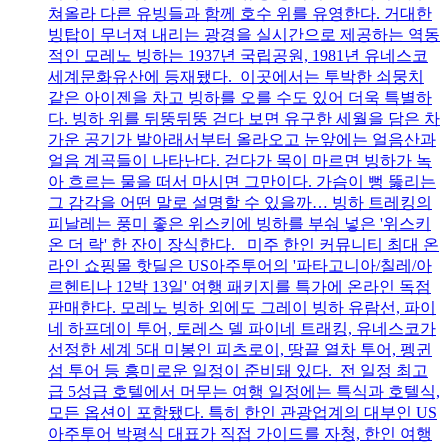
쳐올라 다른 유빙들과 함께 호수 위를 유영한다. 거대한
빙탑이 무너져 내리는 광경을 실시간으로 제공하는 역동
적인 모레노 빙하는 1937년 국립공원, 1981년 유네스코
세계문화유산에 등재됐다. 이곳에서는 투박한 쇠뭉치
같은 아이젠을 차고 빙하를 오를 수도 있어 더욱 특별하
다. 빙하 위를 뒤뚱뒤뚱 걷다 보면 유구한 세월을 담은 차
가운 공기가 발아래서부터 올라오고 눈앞에는 얼음산과
얼음 계곡들이 나타난다. 걷다가 목이 마르면 빙하가 녹
아 흐르는 물을 떠서 마시면 그만이다. 가슴이 뻥 뚫리는
그 감각을 어떤 말로 설명할 수 있을까… 빙하 트레킹의
피날레는 풍미 좋은 위스키에 빙하를 부숴 넣은 '위스키
온 더 락' 한 잔이 장식한다. 미주 한인 커뮤니티 최대 온
라인 쇼핑몰 핫딜은 US아주투어의 '파타고니아/칠레/아
르헨티나 12박 13일' 여행 패키지를 특가에 온라인 독점
판매한다. 모레노 빙하 외에도 그레이 빙하 유람선, 파이
네 하프데이 투어, 토레스 델 파이네 트래킹, 유네스코가
선정한 세계 5대 미봉인 피츠로이, 땅끝 열차 투어, 펭귄
섬 투어 등 흥미로운 일정이 준비돼 있다. 전 일정 최고
급 5성급 호텔에서 머무는 여행 일정에는 특식과 호텔식,
모든 옵션이 포함됐다. 특히 한인 관광업계의 대부인 US
아주투어 박평식 대표가 직접 가이드를 자청, 한인 여행