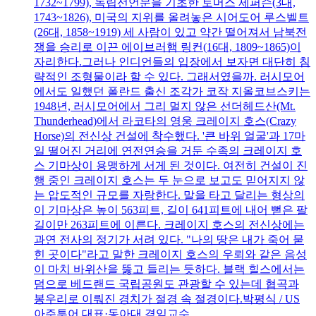
1732~1799), 독립선언문을 기초한 토머스 제퍼슨(3대,
1743~1826), 미국의 지위를 올려놓은 시어도어 루스벨트
(26대, 1858~1919) 세 사람이 있고 약간 떨어져서 남북전
쟁을 승리로 이끈 에이브러햄 링컨(16대, 1809~1865)이
자리한다.그러나 인디언들의 입장에서 보자면 대단히 침
략적인 조형물이라 할 수 있다. 그래서였을까. 러시모어
에서도 일했던 폴란드 출신 조각가 코작 지올코브스키는
1948년, 러시모어에서 그리 멀지 않은 선더헤드산(Mt.
Thunderhead)에서 라코타의 영웅 크레이지 호스(Crazy
Horse)의 전신상 건설에 착수했다. '큰 바위 얼굴'과 17마
일 떨어진 거리에 연전연승을 거둔 수족의 크레이지 호
스 기마상이 용맹하게 서게 된 것이다. 여전히 건설이 진
행 중인 크레이지 호스는 두 눈으로 보고도 믿어지지 않
는 압도적인 규모를 자랑한다. 말을 타고 달리는 형상의
이 기마상은 높이 563피트, 길이 641피트에 내어 뻗은 팔
길이만 263피트에 이른다. 크레이지 호스의 전신상에는
과연 전사의 정기가 서려 있다. "나의 땅은 내가 죽어 묻
힌 곳이다"라고 말한 크레이지 호스의 우뢰와 같은 음성
이 마치 바위산을 뚫고 들리는 듯하다. 블랙 힐스에서는
덤으로 베드랜드 국립공원도 관광할 수 있는데 협곡과
봉우리로 이뤄진 경치가 절경 속 절경이다.박평식 / US
아주투어 대표·동아대 겸임교수