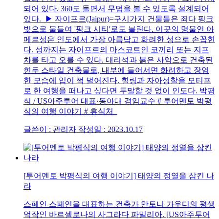
되어 있다. 360도 돌면서 무덤을 볼 수 있도록 설계되어
있다. ▶ 자이프르(Jaipur)=구시가지 건물들은 죄다 핑크
빛으로 물들여 '핑크 시티'로도 불린다. 이곳의 명물인 아
메르성은 인도에서 가장 아름답고 화려한 성으로 손꼽힌
다. 성까지는 자이프르의 마스코트인 코끼리 또는 지프
차를 타고 오를 수 있다. 대리석과 붉은 사암으로 건축된
힌두 스타일 건축물로, 내부에 들어서면 화려하고 장엄
한 모습에 입이 쩍 벌어진다. 힐링과 자아성찰을 모티프
로 한 여행을 떠나고 싶다면 두말할 것 없이 인도다. 박평
식 / US아주투어 대표·동아대 겸임교수 # 투어멘토 박평
식의 여행 이야기 # 휴식처
글쓴이 : 관리자
작성일 : 2023.10.17
[투어멘토 박평식의 여행 이야기] 태양의 정열을 삼킨 나
라
스페인 스페인을 대표하는 건축가 안토니 가우디의 평생
억작인 바르셀로나의 사그라다 파밀리아. [US아주투어