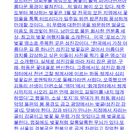
흐드러진 경회루를 중심으로 봄꽃이 활짝 피어나면서아
름다운 풍경이 펼쳐진다. 저 멀리 봄이 오고 있다. 제주
도부터 북상하는 벚꽃은 3월 말 전국의 모든 지역에서 꽃
망울을 툭툭 터뜨리다가 일주일 뒤면 팝콘처럼 풍성하게
만개할 것이다. 이 무렵에 대한민국을 방문하면 얼굴도
마음도 핑크빛이 된다. 낭만으로 물든 화사한 연분홍 세
상, 최고의 벚꽃 여행지들을 소개한다. 미국 ‘포브스’가
벚꽃 명소로 주목한 곳은 섬진강이다. “한국에서 가장 아
름다운 길 중 하나인 섬진강 벚꽃길은 걸어서 아름다운
경치를 감상하고 싶은 이들이 사진을 찍기 좋은 명소”라
고 소개했다. 실제로 섬진강을 따라 자리 잡은 광양, 구
례, 하동은 꽃대궐로 변신한다. 그중에서도 섬진강 화개
장터에서 천년 고찰 쌍계사에 이르는 하동 쌍계사 십리
벚꽃길은 로맨틱하기로 둘째가라면 서럽다. 오죽했으면
김동리 선생이 단편소설 ‘역마’에서 ‘화개장터에서 쌍계
사까지의 시오리 길은 언제 걸어도 길멀미를 내지 않게
하였다’고 했을까. 소설 ‘토지’의 무대가 된 하동 평사리
악양 들판의 봄 풍경도 곱고 광양에서는 벚굴(섬진강 강
굴)도 맛봐야 한다. 강과 바다가 만나는 지점에서 자라는
굴이 강굴이고 벚꽃 필 무렵 가장 맛있다고 해 벚굴로도
불린다. 껍질에도 벚꽃처럼 알록달록한 무늬가 있다.또
한 서울의 경복궁은 한복으로 곱게 차려입고 장엄한 왕