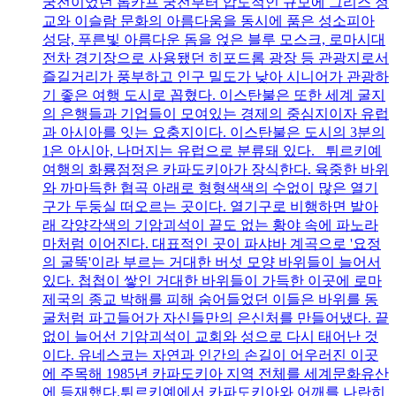
궁전이었던 톱카프 궁전부터 압도적인 규모에 그리스 정
교와 이슬람 문화의 아름다움을 동시에 품은 성소피아
성당, 푸른빛 아름다운 돔을 얹은 블루 모스크, 로마시대
전차 경기장으로 사용됐던 히포드롬 광장 등 관광지로서
즐길거리가 풍부하고 인구 밀도가 낮아 시니어가 관광하
기 좋은 여행 도시로 꼽혔다. 이스탄불은 또한 세계 굴지
의 은행들과 기업들이 모여있는 경제의 중심지이자 유럽
과 아시아를 잇는 요충지이다. 이스탄불은 도시의 3분의
1은 아시아, 나머지는 유럽으로 분류돼 있다. 튀르키예
여행의 화룡점정은 카파도키아가 장식한다. 육중한 바위
와 까마득한 협곡 아래로 형형색색의 수없이 많은 열기
구가 두둥실 떠오르는 곳이다. 열기구로 비행하면 발아
래 각양각색의 기암괴석이 끝도 없는 황야 속에 파노라
마처럼 이어진다. 대표적인 곳이 파샤바 계곡으로 '요정
의 굴뚝'이라 부르는 거대한 버섯 모양 바위들이 늘어서
있다. 첩첩이 쌓인 거대한 바위들이 가득한 이곳에 로마
제국의 종교 박해를 피해 숨어들었던 이들은 바위를 동
굴처럼 파고들어가 자신들만의 은신처를 만들어냈다. 끝
없이 늘어선 기암괴석이 교회와 성으로 다시 태어난 것
이다. 유네스코는 자연과 인간의 손길이 어우러진 이곳
에 주목해 1985년 카파도키아 지역 전체를 세계문화유산
에 등재했다.튀르키예에서 카파도키아와 어깨를 나란히