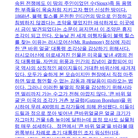
속된 전쟁에도 이 땅의 주인이었던 수(Sioux)족 등 용맹
한 부족들이 목숨처럼 지키고자 했던 신성한 땅이다.
1868년, 블랙 힐스를 온전한 인디언의 땅으로 인정하고
침범하지 않겠다는 조약을 맺었지만 애석하게도 이곳에
서 금이 발견되었다는 소문이 퍼지면서 이 조약은 휴지
조각이 되고 만다. 오늘날 전 세계 여행자들이 블랙 힐스
를 찾는 이유는 러시모어산(Mt. Rushmore) 정상에 자리
한 '큰 바위 얼굴' 대통령 조각상을 감상하기 위해서다.
러시모어산에 아로새겨진 인물은 미국을 빛낸 4명의 전
직 대통령들. 자연의 위풍과 인간의 집념이 결합되어 미
국 역사의 상징적인 페이지들이 거대한 바위산에 새겨져
있다. 모두가 숱하게 본 모습이지만 현장에서 직접 마주
하면 말로 형언할 수 없는 감동과 깨달음이 따라오는 법
이다. 그러니 이러한 불멸의 작품을 감상하기 위해서라
면 멀리까지 가는 수고가 전혀 아깝지 않다. '큰 바위 얼
굴'은 미국의 조각가 거츤 보글럼(Gutzon Borglum)을 위
시하여 무려 400명의 조각가들에 의해 완성됐다. 이들이
드릴과 정으로 쪼아 빚어낸 큰바위얼굴은 얼굴 크기가
자그마치 건물 6층 높이에 달하는데 표정 묘사도 실물처
럼 매우 섬세하다. 정면에서 '큰 바위 얼굴'을 바라볼 때
왼쪽부터 차례로 초기 대통령인 조지 워싱턴(1대,