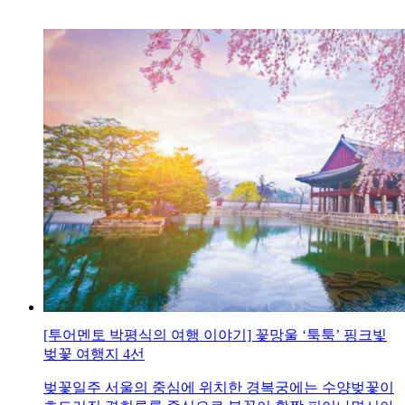
[투어멘토 박평식의 여행 이야기] 꽃망울 ‘툭툭’ 핑크빛
벚꽃 여행지 4선
벚꽃일주 서울의 중심에 위치한 경복궁에는 수양벚꽃이