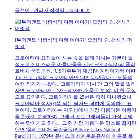
글쓴이 : 관리자
작성일 : 2024.06.25
[투어멘토 박평식의 여행 이야기] 요정의 숲, 천사의 머
릿결
크로아티아 요정들이 사는 숲을 몰래 거니는 기분이 들
정도로 신비스러운 아름다움을 지닌 크로아티아의 플리
트비체 국립공원. [US아주투어 제공]'세계테마기행'이란
TV 프로그램에 크로아티아만 50번 다녀왔다는 오동석
여행 작가가 나왔다. '크로아티아 박사'인 그의 말을 빌리
자면 크로아티아는 '아드리아해가 품은 보석', 이 한 문장
으로 요약된다. 크로아티아를 25번은 족히 다녀왔으니
크로아티아 석사(?)쯤 되는 필자도 격하게 동의하는 표
현이다. 크로아티아는 지구상에서 가장 아름다운 여행지
중 한곳이 분명하며, 그래서 포토그래퍼들이 가장 로망
하는 땅이기도 하다. 그중 가장 아름다운 명소를 꼽자면
단연 '플리트비체 국립공원(Plitvice Lakes National
Park)'이다. 1979년 유네스코 세계문화유산에 이름을 올