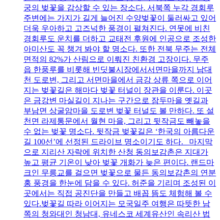
궁의 벚꽃을 감상할 수 있는 장소다. 서북쪽 누각 경회루
주변에는 가지가 길게 늘어진 수양벚꽃이 둘러싸고 있어
더욱 우아하고 고즈넉한 풍경이 펼쳐진다. 연못에 비친
경회루도 운치를 더하고 교태전 후원에 인공으로 조성한
아미산도 꼭 챙겨 봐야 할 명소다. 또한 전북 무주는 전체
면적의 82%가 산림으로 이뤄진 친환경 고장이다. 무주
읍 한풍루를 비롯해 빈딧불시장에서서면마을까지 남대
천 도로변, 그리고 서면마을에서 금강 상류 쪽으로 이어
지는 벚꽃길은 해마다 벚꽃 터널이 장관을 이룬다. 이곳
은 금강변 마실길이 지나는 구간으로 잠두마을 옛길과
부남면 상굴암마을 도로변 벚꽃 터널도 볼 만하다. 또 설
천면 라제통문에서 월현 마을, 그리고 뒷작금도 빼놓을
수 없는 벚꽃 명소다. 뒷작금 벚꽃길은 ‘한국의 아름다운
길 100선’에 선정된 드라이브 명소이기도 하다. 마지막
으로 지리산 자락에 위치한 산청 동의보감촌은 지대가
높고 평균 기온이 낮아 벚꽃 개화가 늦은 편이다. 랜드마
크인 무릉교를 걸으면 벚꽃으로 물든 동의보감촌의 연분
홍 풍경을 한눈에 담을 수 있다. 허준을 기리며 조성된 이
곳에서는 직접 공진단을 만들고 배꼽 뜸도 체험해 볼 수
있다.벚꽃길 따라 이어지는 모국일주 여행은 따뜻한 남
쪽의 청와대인 청남대, 유네스코 세계유산인 속리산 법