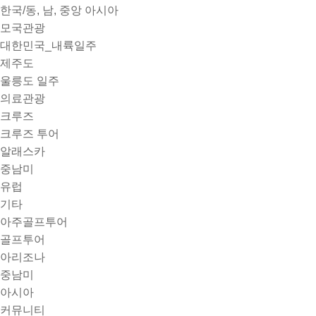
한국/동, 남, 중앙 아시아
모국관광
대한민국_내륙일주
제주도
울릉도 일주
의료관광
크루즈
크루즈 투어
알래스카
중남미
유럽
기타
아주골프투어
골프투어
아리조나
중남미
아시아
커뮤니티