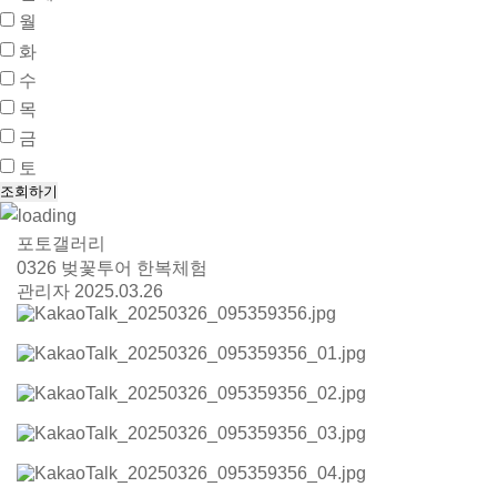
월
화
수
목
금
토
포토갤러리
0326 벚꽃투어 한복체험
관리자
2025.03.26