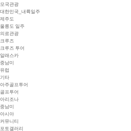
모국관광
대한민국_내륙일주
제주도
울릉도 일주
의료관광
크루즈
크루즈 투어
알래스카
중남미
유럽
기타
아주골프투어
골프투어
아리조나
중남미
아시아
커뮤니티
포토갤러리