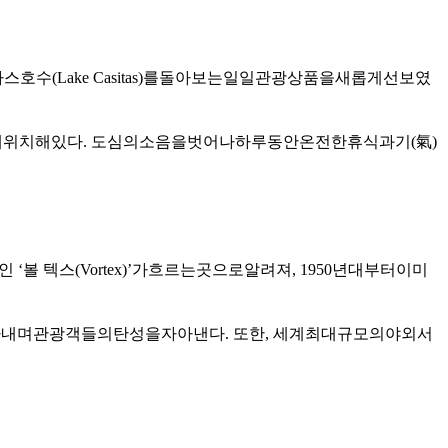
타스
호수
(Lake Casitas)
를
돌아보는
일일
관광
상품을
새롭게
선보였
에
위치해
있다
.
도심의
소음을
벗어나
하루
동안
온전한
휴식과
기
(
氣
)
인
‘
볼 텍스
(Vortex)’
가
흐르는
곳으로
알려져
, 1950
년대부터
이미
아내며
관광객들의
탄성을
자아낸다
.
또한
,
세계
최대
규모의
야외
서