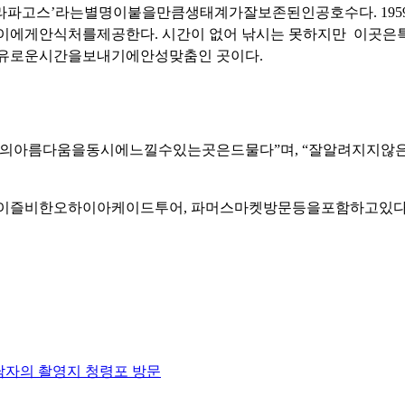
라파고스
’
라는
별명이
붙을
만큼
생태계가
잘
보존된
인공
호수다
. 195
이에게
안식처를
제공한다
.
시간이 없어 낚시는 못하지만
이곳은
유로운
시간을
보내기에
안성맞춤인 곳이다
.
의
아름다움을
동시에
느낄
수
있는
곳은
드물다
”
며
, “
잘
알려지지
않
이
즐비한
오하이
아케이드
투어
,
파머스
마켓
방문
등을
포함하고
있
사는남자의 촬영지 청령포 방문