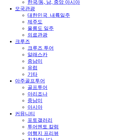
한국/동, 남, 중앙 아시아
모국관광
대한민국_내륙일주
제주도
울릉도 일주
의료관광
크루즈
크루즈 투어
알래스카
중남미
유럽
기타
아주골프투어
골프투어
아리조나
중남미
아시아
커뮤니티
포토갤러리
투어멘토 칼럼
여행지 프리뷰
칭찬합니다