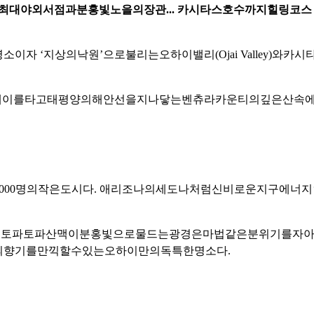
최대
야외
서점과
분홍빛
노을의
장관
...
카시타스
호수까지
힐링
코스
명소이자
‘
지상의
낙원
’
으로
불리는
오하이
밸리
(Ojai Valley)
와
카시
웨이를
타고
태평양의
해안선을
지나
닿는
벤츄라
카운티의
깊은
산속
000
명의
작은
도시다
.
애리조나의
세도나처럼
신비로운
지구
에너지
녘
토파토파
산맥이
분홍빛으로
물드는
광경은
마법
같은
분위기를
자
의
향기를
만끽할
수
있는
오하이만의
독특한
명소다
.