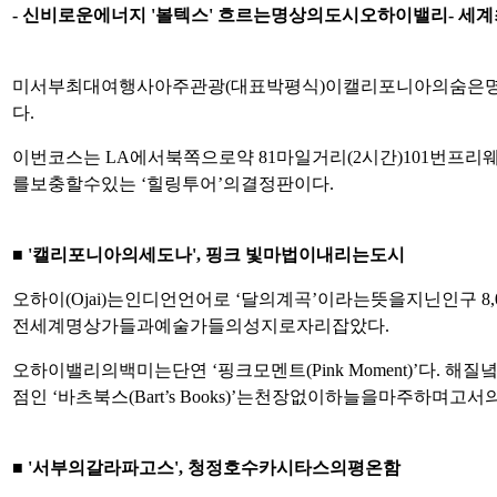
-
신비로운
에너지
'
볼텍스
'
흐르는
명상의
도시
오하이
밸리
-
세계
미
서부
최대
여행사
아주관광
(
대표
박평식
)
이
캘리포니아의
숨은
다
.
이번
코스는
LA
에서
북쪽으로
약
81
마일
거리(2시간)
101
번
프리
를
보충할
수
있는
‘
힐링
투어
’
의
결정판이다
.
■ '
캘리포니아의
세도나
',
핑크 빛
마법이
내리는
도시
오하이
(Ojai)
는
인디언
언어로
‘
달의
계곡
’
이라는
뜻을
지닌
인구
8,
전
세계
명상가들과
예술가들의
성지로
자리
잡았다
.
오하이
밸리의
백미는
단연
‘
핑크
모멘트
(Pink Moment)’
다
.
해
질
점인
‘
바츠
북스
(Bart’s Books)’
는
천장
없이
하늘을
마주하며
고서
■ '
서부의
갈라파고스
',
청정
호수
카시타스의
평온함