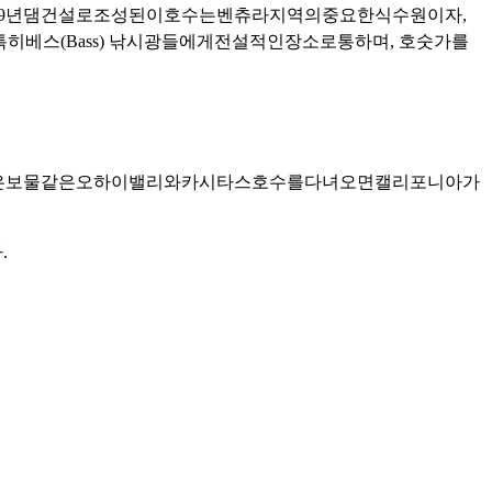
9
년
댐
건설로
조성된
이
호수는
벤츄라
지역의
중요한
식수원이자
,
특히
베스
(Bass)
낚시광들에게
전설적인
장소로
통하며
,
호숫가를
은
보물
같은
오하이
밸리와
카시타스
호수를
다녀오면
캘리포니아가
다
.