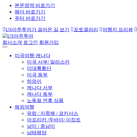
본문영역 바로가기
헤더 바로가기
푸터 바로가기
US아주투어가 걸어온 길 보기
포토갤러리
여행지 프리뷰
회사소개
로그인
회원가입
미국여행·캐나다
미국 서부/ 알라스카
미대륙횡단
미국 동부
하와이
캐나다 서부
캐나다 동부
노동절 연휴 상품
해외여행
유럽 / 지중해 / 코카서스
아프리카 /두바이/ 이집트
남미 / 중남미
남태평양