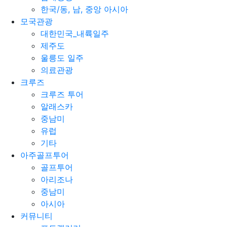
한국/동, 남, 중앙 아시아
모국관광
대한민국_내륙일주
제주도
울릉도 일주
의료관광
크루즈
크루즈 투어
알래스카
중남미
유럽
기타
아주골프투어
골프투어
아리조나
중남미
아시아
커뮤니티