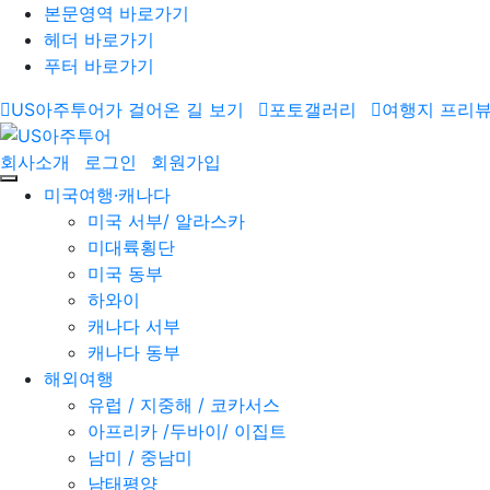
본문영역 바로가기
헤더 바로가기
푸터 바로가기
US아주투어가 걸어온 길 보기
포토갤러리
여행지 프리
회사소개
로그인
회원가입
미국여행·캐나다
미국 서부/ 알라스카
미대륙횡단
미국 동부
하와이
캐나다 서부
캐나다 동부
해외여행
유럽 / 지중해 / 코카서스
아프리카 /두바이/ 이집트
남미 / 중남미
남태평양