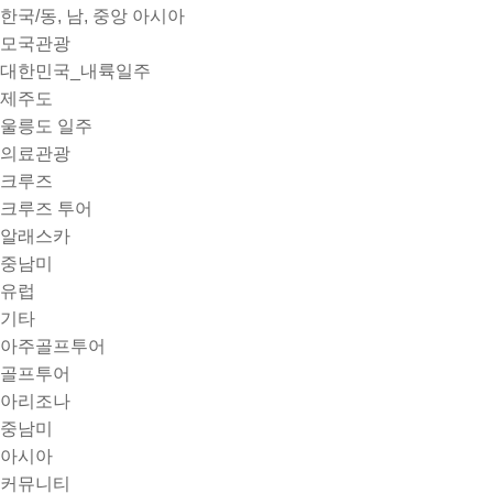
한국/동, 남, 중앙 아시아
모국관광
대한민국_내륙일주
제주도
울릉도 일주
의료관광
크루즈
크루즈 투어
알래스카
중남미
유럽
기타
아주골프투어
골프투어
아리조나
중남미
아시아
커뮤니티