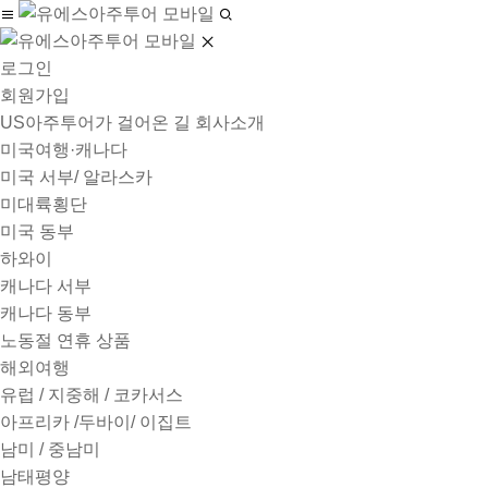
로그인
회원가입
US아주투어가 걸어온 길
회사소개
미국여행·캐나다
미국 서부/ 알라스카
미대륙횡단
미국 동부
하와이
캐나다 서부
캐나다 동부
노동절 연휴 상품
해외여행
유럽 / 지중해 / 코카서스
아프리카 /두바이/ 이집트
남미 / 중남미
남태평양