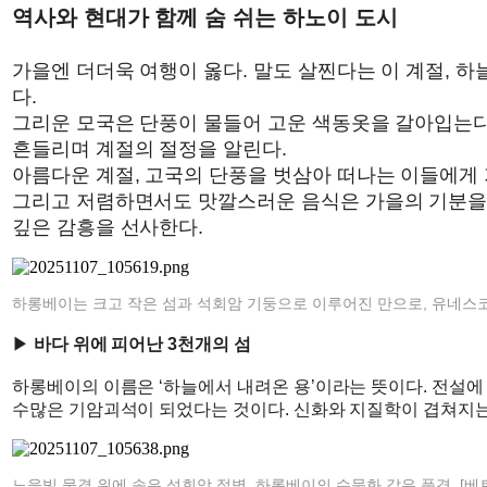
역사와 현대가 함께 숨 쉬는 하노이 도시
가을엔 더더욱 여행이 옳다. 말도 살찐다는 이 계절, 하
다.
그리운 모국은 단풍이 물들어 고운 색동옷을 갈아입는다
흔들리며 계절의 절정을 알린다.
아름다운 계절, 고국의 단풍을 벗삼아 떠나는 이들에게 
그리고 저렴하면서도 맛깔스러운 음식은 가을의 기분을 
깊은 감흥을 선사한다.
하롱베이는 크고 작은 섬과 석회암 기둥으로 이루어진 만으로, 유네스코
▶
바다 위에 피어난 3천개의 섬
하롱베이의 이름은 ‘하늘에서 내려온 용’이라는 뜻이다. 전설에
수많은 기암괴석이 되었다는 것이다. 신화와 지질학이 겹쳐지는 
노을빛 물결 위에 솟은 석회암 절벽, 하롱베이의 수묵화 같은 풍경. [베