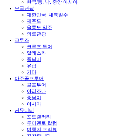
한국/동, 남, 중앙 아시아
모국관광
대한민국_내륙일주
제주도
울릉도 일주
의료관광
크루즈
크루즈 투어
알래스카
중남미
유럽
기타
아주골프투어
골프투어
아리조나
중남미
아시아
커뮤니티
포토갤러리
투어멘토 칼럼
여행지 프리뷰
칭찬합니다