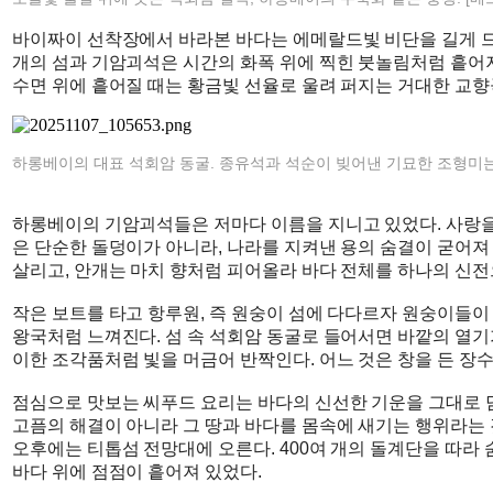
바이짜이 선착장에서 바라본 바다는 에메랄드빛 비단을 길게 드리
개의 섬과 기암괴석은 시간의 화폭 위에 찍힌 붓놀림처럼 흩어져
수면 위에 흩어질 때는 황금빛 선율로 울려 퍼지는 거대한 교향
하롱베이의 대표 석회암 동굴. 종유석과 석순이 빚어낸 기묘한 조형미는 
하롱베이의 기암괴석들은 저마다 이름을 지니고 있었다. 사랑을 
은 단순한 돌덩이가 아니라, 나라를 지켜낸 용의 숨결이 굳어져
살리고, 안개는 마치 향처럼 피어올라 바다 전체를 하나의 신전
작은 보트를 타고 항루원, 즉 원숭이 섬에 다다르자 원숭이들
왕국처럼 느껴진다. 섬 속 석회암 동굴로 들어서면 바깥의 열기
이한 조각품처럼 빛을 머금어 반짝인다. 어느 것은 창을 든 장수
점심으로 맛보는 씨푸드 요리는 바다의 신선한 기운을 그대로 담
고픔의 해결이 아니라 그 땅과 바다를 몸속에 새기는 행위라는
오후에는 티톱섬 전망대에 오른다. 400여 개의 돌계단을 따라
바다 위에 점점이 흩어져 있었다.