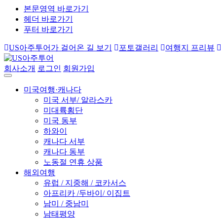
본문영역 바로가기
헤더 바로가기
푸터 바로가기
US아주투어가 걸어온 길 보기
포토갤러리
여행지 프리뷰
회사소개
로그인
회원가입
미국여행·캐나다
미국 서부/ 알라스카
미대륙횡단
미국 동부
하와이
캐나다 서부
캐나다 동부
노동절 연휴 상품
해외여행
유럽 / 지중해 / 코카서스
아프리카 /두바이/ 이집트
남미 / 중남미
남태평양