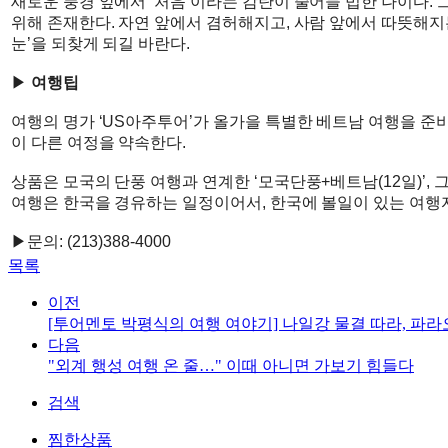
새로운 풍경 앞에서 ‘처음’이라는 감탄이 줄어들 법한 나이다.
위해 존재한다. 자연 앞에서 겸허해지고, 사람 앞에서 따뜻해지는
눈’을 되찾게 되길 바란다.
▶
여행팁
여행의 명가 ‘US아주투어’가 올가을 특별한 베트남 여행을 준
이 다른 여정을 약속한다.
상품은 모국의 단풍 여행과 연계한 ‘모국단풍+베트남(12일)’, 그리
여행은 한국을 경유하는 일정이어서, 한국에 볼일이 있는 여행
▶문의: (213)388-4000
목록
이전
[투어멘토 박평식의 여행 여야기] 나일강 물결 따라, 파
다음
"외계 행성 여행 온 줄…" 이때 아니면 가보기 힘들다
검색
찜한상품