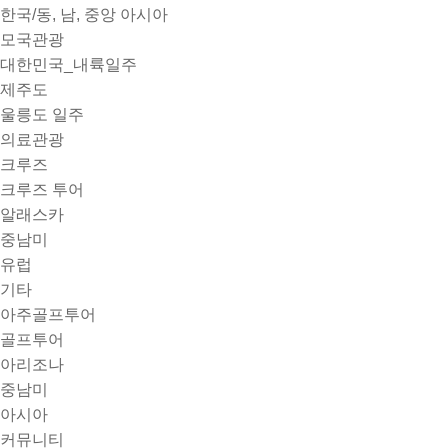
한국/동, 남, 중앙 아시아
모국관광
대한민국_내륙일주
제주도
울릉도 일주
의료관광
크루즈
크루즈 투어
알래스카
중남미
유럽
기타
아주골프투어
골프투어
아리조나
중남미
아시아
커뮤니티