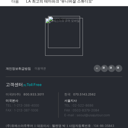
다음
LA 최고의 테마파크 '유니버셜 스튜디오'
이용약관
개인정보취급방침
고객센터
Toll Free
미국(타주)
800.933.3011
한국
070.5143.2562
미국본사
서울지사
TEL : 1-213-388-4000
TEL : 02-522-8686
FAX : 1-213-387-1006
FAX : 0503-8379-2084
E-mail : seoul@usajutour.com
(주)유에스아주투어
대표이사 : 헬렌영 박
사업자등록번호 : 104-86-35843