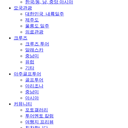
한국/동, 남, 중앙 아시아
모국관광
대한민국_내륙일주
제주도
울릉도 일주
의료관광
크루즈
크루즈 투어
알래스카
중남미
유럽
기타
아주골프투어
골프투어
아리조나
중남미
아시아
커뮤니티
포토갤러리
투어멘토 칼럼
여행지 프리뷰
칭찬합니다