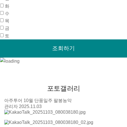
화
수
목
금
토
포토갤러리
아주투어 10월 단풍일주 팔봉농악
관리자
2025.11.03