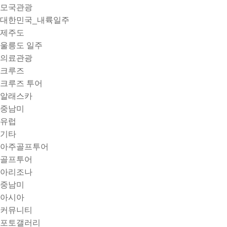
모국관광
대한민국_내륙일주
제주도
울릉도 일주
의료관광
크루즈
크루즈 투어
알래스카
중남미
유럽
기타
아주골프투어
골프투어
아리조나
중남미
아시아
커뮤니티
포토갤러리