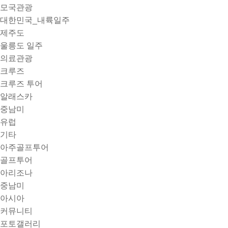
모국관광
대한민국_내륙일주
제주도
울릉도 일주
의료관광
크루즈
크루즈 투어
알래스카
중남미
유럽
기타
아주골프투어
골프투어
아리조나
중남미
아시아
커뮤니티
포토갤러리