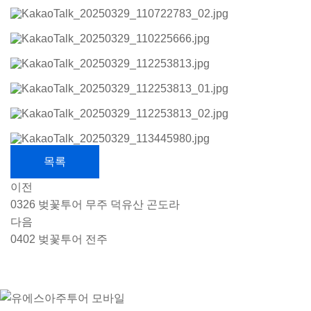
목록
이전
0326 벚꽃투어 무주 덕유산 곤도라
다음
0402 벚꽃투어 전주