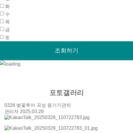
화
수
목
금
토
포토갤러리
0326 벚꽃투어 곡성 증기기관차
관리자
2025.03.29