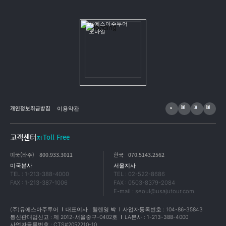
개인정보취급방침
이용약관
고객센터
Toll Free
미국(타주)
800.933.3011
한국
070.5143.2562
미국본사
서울지사
TEL : 1-213-388-4000
TEL : 02-522-8686
FAX : 1-213-387-1006
FAX : 0503-8379-2084
E-mail : seoul@usajutour.com
(주)유에스아주투어
대표이사 : 헬렌영 박
사업자등록번호 : 104-86-35843
통신판매업신고 : 제 2012-서울중구-0402호
LA본사 : 1-213-388-4000
사업자등록번호 : CTS#2052210-10