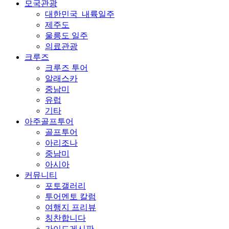
모국관광
대한민국_내륙일주
제주도
울릉도 일주
의료관광
크루즈
크루즈 투어
알래스카
중남미
유럽
기타
아주골프투어
골프투어
아리조나
중남미
아시아
커뮤니티
포토갤러리
투어멘토 칼럼
여행지 프리뷰
칭찬합니다
가이드게시판