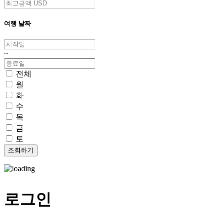
여행 날짜
~
전체
월
화
수
목
금
토
로그인