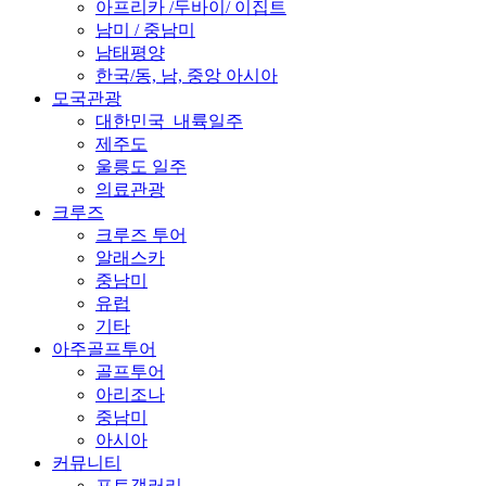
아프리카 /두바이/ 이집트
남미 / 중남미
남태평양
한국/동, 남, 중앙 아시아
모국관광
대한민국_내륙일주
제주도
울릉도 일주
의료관광
크루즈
크루즈 투어
알래스카
중남미
유럽
기타
아주골프투어
골프투어
아리조나
중남미
아시아
커뮤니티
포토갤러리