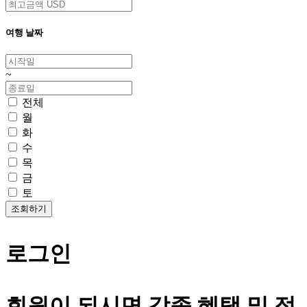
여행 날짜
~
전체
월
화
수
목
금
토
로그인
회원이 되시면 각종 혜택 및 정