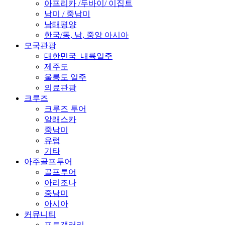
아프리카 /두바이/ 이집트
남미 / 중남미
남태평양
한국/동, 남, 중앙 아시아
모국관광
대한민국_내륙일주
제주도
울릉도 일주
의료관광
크루즈
크루즈 투어
알래스카
중남미
유럽
기타
아주골프투어
골프투어
아리조나
중남미
아시아
커뮤니티
포토갤러리