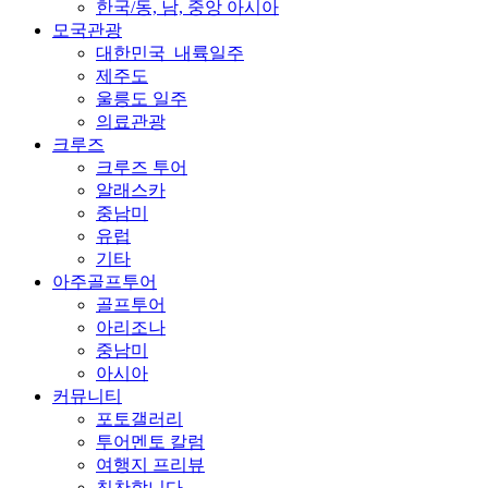
한국/동, 남, 중앙 아시아
모국관광
대한민국_내륙일주
제주도
울릉도 일주
의료관광
크루즈
크루즈 투어
알래스카
중남미
유럽
기타
아주골프투어
골프투어
아리조나
중남미
아시아
커뮤니티
포토갤러리
투어멘토 칼럼
여행지 프리뷰
칭찬합니다