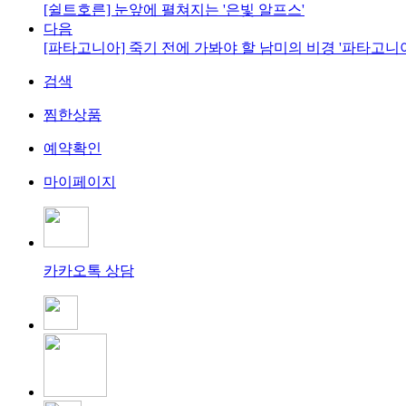
[쉴트호른] 눈앞에 펼쳐지는 '은빛 알프스'
다음
[파타고니아] 죽기 전에 가봐야 할 남미의 비경 '파타고니아
검색
찜한상품
예약확인
마이페이지
카카오톡 상담