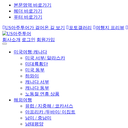
본문영역 바로가기
헤더 바로가기
푸터 바로가기
US아주투어가 걸어온 길 보기
포토갤러리
여행지 프리뷰
회사소개
로그인
회원가입
미국여행·캐나다
미국 서부/ 알라스카
미대륙횡단
미국 동부
하와이
캐나다 서부
캐나다 동부
노동절 연휴 상품
해외여행
유럽 / 지중해 / 코카서스
아프리카 /두바이/ 이집트
남미 / 중남미
남태평양