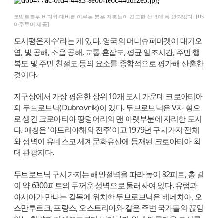
코발트블루 바다와 대비를 이루는 붉은 지붕들이 견고한 성벽에 폭 안겨있다. [US
아주투어 제공]
도시평온지수'라는 게 있다. 영국의 머니슈퍼마켓이 대기오
염, 빛 공해, 소음 공해, 교통 혼잡도, 평균 일조시간, 주민 행
복도 및 주민 친절도 등의 요소를 종합적으로 평가해 산출한
것이다.
지구상에서 가장 평온한 상위 10개 도시 가운데 크로아티아
의 두브로브닉(Dubrovnik)이 있다. 두브로브닉은 V자 형으
로 생긴 크로아티아 땅덩어리의 맨 아랫부분에 자리한 도시
다. 애칭은 '아드리아해의 진주'이고 1979년 구시가지 전체
와 성벽이 유네스코 세계문화유산에 등재된 크로아티아 최
대 관광지다.
두브로브닉 구시가지는 해안절벽을 따라 높이 82피트, 총 길
이 약 6300피트의 두꺼운 성벽으로 둘러싸여 있다. 유럽과
아시아가 만나는 길목에 위치한 두브로브닉은 베네치아, 오
스만투르크, 프랑스, 오스트리아와 같은 주변 국가들의 끊임