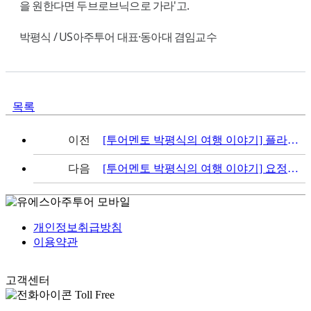
을 원한다면 두브로브닉으로 가라'고.
박평식 / US아주투어 대표·동아대 겸임교수
목록
이전
[투어멘토 박평식의 여행 이야기] 플라멩코와 투우의 본고장, 세비야
다음
[투어멘토 박평식의 여행 이야기] 요정들의 신비로운 산책로... 플리트비체(크로아티아)
개인정보취급방침
이용약관
고객센터
Toll Free