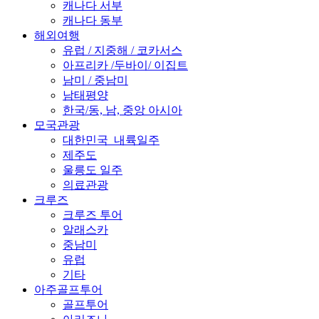
캐나다 서부
캐나다 동부
해외여행
유럽 / 지중해 / 코카서스
아프리카 /두바이/ 이집트
남미 / 중남미
남태평양
한국/동, 남, 중앙 아시아
모국관광
대한민국_내륙일주
제주도
울릉도 일주
의료관광
크루즈
크루즈 투어
알래스카
중남미
유럽
기타
아주골프투어
골프투어