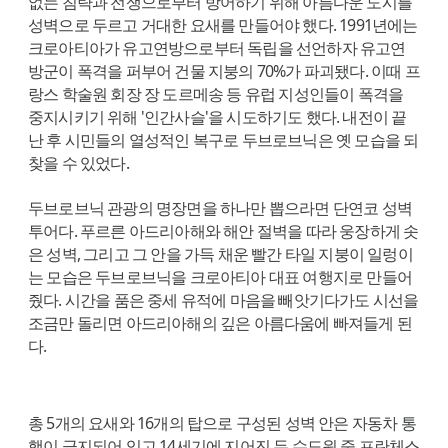
없는 침략과 전쟁으로부터 방어하기 위해 아름다운 도시를
성벽으로 두르고 거대한 요새를 만들어야 했다. 1991년에는
크로아티아가 유고연방으로부터 독립을 선언하자 유고연
방군이 폭격을 퍼부어 건물 지붕의 70%가 파괴됐다. 이때 프
랑스 학술원 회장 장 도르메송 등 유럽 지성인들이 폭격을
중지시키기 위해 '인간사슬'을 시도하기도 했다. 내전이 끝
난 후 시민들의 열성적인 복구로 두브로브닉은 옛 모습을 되
찾을 수 있었다.
두브로브닉 관광의 명장면을 하나만 뽑으라면 단연코 성벽
투어다. 푸르른 아드리아해와 해안 절벽을 따라 웅장하게 솟
은 성벽, 그리고 그 안을 가득 채운 빨간 타일 지붕이 일렁이
는 모습은 두브로브닉을 크로아티아 대표 여행지로 만들어
줬다. 시간을 품은 중세 유적에 마음을 빼앗기다가도 시선을
조금만 돌리면 아드리아해의 깊은 아름다움에 빠져들게 된
다.
총 5개의 요새와 16개의 탑으로 구성된 성벽 안은 자동차 통
행이 금지되어 있고 14세기에 지어진 두 수도원 중 프란체스