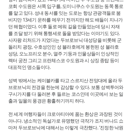
코회 수도원은 서쪽 입구를, 도미니쿠스 수도원는 동쪽 통로
를 맡고 있다. 성내 동서를 잇는 도로는 항상 관광객들로 붐
비지만 13세기 운하를 메우기 전까지만 해도 배들이 지나가
던 해협이었다. 이후 돌로 메워 길을 만들었는데 당시 자재
를 조달 받기 위해 통행세로 돌을 받았다는 이야기도 있다.
사자왕 리처드가 지었다는 두브로브닉 대성당을 비롯해 군
돌리치 광장, 수호성인인 성 블라호에게 봉헌된 성 블라호
성당, 오노프리오 분수, 열주 기둥과 인물상들이 인상적인
렉터 궁전 그리고 프란체스코 수도원과 시 상징 종탑 등이
대표적인 명소들이다.
성벽 밖에서는 케이블카를 타고 스르지산 전망대에 올라 두
브로브닉의 전경을 한눈에 감상할 수 있다. 보통 성벽투어와
구시가지를 다 둘러본 후 들르는 코스인데 이곳에서 보는 일
출과 일몰의 풍경은 황홀하기까지 하다.
전 세계 여행자들이 크로아티아에 품는 환상은 과장된 것이
아니다. 냉소적인 독설가로 유명했던 극작가 조지 버나드 쇼
마저 두브로브닉에 대해서는 이렇게 극찬했다. '진정한 낙원