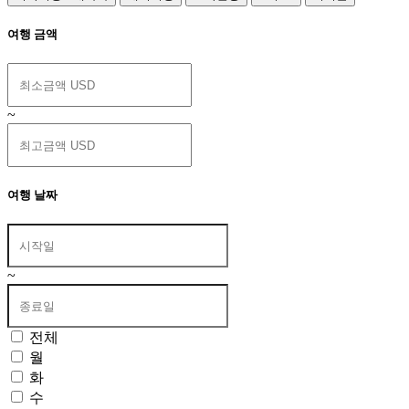
여행 금액
~
여행 날짜
~
전체
월
화
수