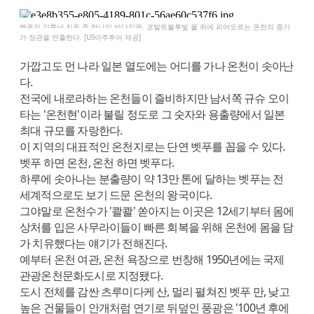
벳푸의 이름난 지옥 중 하나인 바다지옥. 코발트블루빛 물 위에 피어오르는 온천의 증기
가 장관을 연출한다. [US아주투어 제공]
가깝고도 먼 나라 일본 열도에는 어디를 가나 온천이 솟아난
다.
전국에 내로라하는 온천들이 즐비하지만 남서쪽 규슈 오이
타는 '온천현'이라 불릴 정도로 그 숫자와 용출량에서 일본
최대 규모를 자랑한다.
이 지역의 대표적인 온천지로는 단연 벳푸를 꼽을 수 있다.
벳푸 하면 온천, 온천 하면 벳푸다.
하루에 솟아나는 분출량이 약 13만 톤에 달하는 벳푸는 전
세계적으로도 보기 드문 온천의 왕국이다.
그야말로 온천수가 '콸콸' 쏟아지는 이곳은 12세기부터 몸에
상처를 입은 사무라이들이 빠른 회복을 위해 온천에 몸을 담
가 치유했다는 얘기가 전해진다.
예부터 온천 여관, 온천 욕장으로 번창해 1950년에는 국제
관광온천문화도시로 지정됐다.
도시 전체를 감싼 츠루미다케 산, 멀리 펼쳐진 벳푸 만, 낮고
높은 건물들이 안개처럼 연기로 뒤덮인 풍광은 '100년 후에