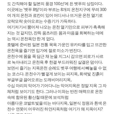
도 간직해야 할 일본의 풍경 100선'에 든 벳푸의 상징이다.
이곳에는 '벳푸 8탕'이라 부르는 8개의 온천지구에 무려 300
여 개의 온천과 료칸이 있어 어디서나 뜨거운 온천 열기로
모락모락 솟아오르는 수증기가 가득하다.
여기저기서 뿜어져 나오는 온천 열기만으로 피부가 촉촉해
지는 것 같지만, 잔뜩 움츠러든 몸과 마음을 회복하는 데에
는 역시 온천욕만 한 게 없다.
호텔에 준비된 일본 전통 목욕 가운인 유카타를 입고 뜨끈한
온천욕을 즐기면 입가에 절로 미소가 번진다.
온천수에 몸을 푹 담근 채 눈을 지그시 감으면 피로가 사르
르 녹아내리고 온천욕 후 한결 부드러워진 살결은 덤이다.
보면서 즐기는 지옥온천 순례도 벳푸 여행에서 빼놓을 수 없
는 코스다. 온천수가 뻘겋게 보이는 피지옥, 회색빛 진흙이
부글부글 끓어오르는 도깨비머리지옥,
수십 마리의 악어가 기어다니는 악어지옥은 정말 지옥 그 자
체처럼 보이기도 한다. 그러나 이와는 반전 매력으로 온천
속에 함유된 황산철 때문에 보석처럼
아름다운 코발트빛을 띠는 바다지옥, 일본식 정원과 흰색 온
천수 연못이 어우러진 하얀지옥처럼 여기가 왜 지옥이지?