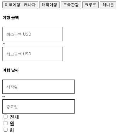
미국여행 · 캐나다
해외여행
모국관광
크루즈
허니문
여행 금액
~
여행 날짜
~
전체
월
화