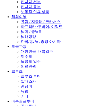
캐나다 서부
캐나다 동부
노동절 연휴 상품
해외여행
유럽 / 지중해 / 코카서스
아프리카 /두바이/ 이집트
남미 / 중남미
남태평양
한국/동, 남, 중앙 아시아
모국관광
대한민국_내륙일주
제주도
울릉도 일주
의료관광
크루즈
크루즈 투어
알래스카
중남미
유럽
기타
아주골프투어