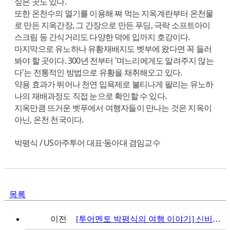
싶은 곳도 있다.
또한 온천수의 열기를 이용해 쪄 먹는 지옥계란부터 온천물
로 만든 지옥간장, 그 간장으로 만든 푸딩, 극락 소프트아이
스크림 등 간식거리도 다양한 덕에 입까지 호강이다.
마지막으로 유노하나 유황재배지도 벳부에 왔다면 꼭 들러
봐야 할 곳이다. 300년 전부터 '며느리에게도 알려주지 않는
다'는 전통적인 방법으로 유황을 채취해오고 있다.
약용 효과가 뛰어나 천연 입욕제로 불티나게 팔리는 유노하
나의 재배과정도 직접 눈으로 확인할 수 있다.
지옥만큼 뜨거운 벳푸에서 여행자들이 만나는 것은 지옥이
아닌, 온천 천국이다.
박평식 / US아주투어 대표·동아대 겸임교수
목록
이전
[투어멘토 박평식의 여행 이야기] 신비로운 천사의 섬, 몽생미셸(프랑스)