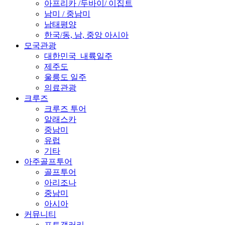
아프리카 /두바이/ 이집트
남미 / 중남미
남태평양
한국/동, 남, 중앙 아시아
모국관광
대한민국_내륙일주
제주도
울릉도 일주
의료관광
크루즈
크루즈 투어
알래스카
중남미
유럽
기타
아주골프투어
골프투어
아리조나
중남미
아시아
커뮤니티
포토갤러리