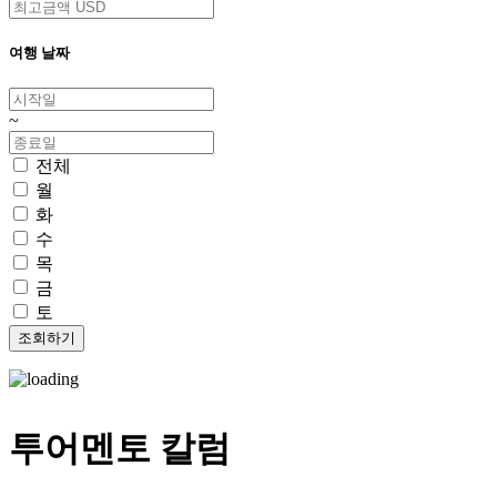
여행 날짜
~
전체
월
화
수
목
금
토
투어멘토 칼럼