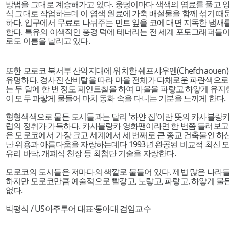
방법을 그대로 계승해가고 있다. 웅덩이마다 색색의 염료를 풀고 양
식 그대로 작업하는데 이 염색 원료에 가축 배설물을 함께 섞기 때
하다. 입구에서 무료로 나눠주는 민트 잎을 코에 대면 지독한 냄새
한다. 특유의 이색적인 풍경 덕에 테너리는 전 세계 포토그래퍼들이
로도 이름을 날리고 있다.
또한 모로코 북서부 산악지대에 위치한 쉐프샤우엔(Chefchaouen)
유명하다. 경사진 산비탈을 따라 마을 전체가 다채로운 파란색으로 
는 두 달에 한 번 정도 페인트칠을 하여 마을을 파랗고 하얗게 유지
이 모두 파랗게 물들어 마치 동화 속을 다니는 기분을 느끼게 한다.
형형색색으로 물든 도시들과는 달리 '하얀 집'이란 뜻의 카사블랑카(Ca
럽의 정취가 가득하다. 카사블랑카 영화팬이라면 한 번쯤 들러보고 
은 모로코에서 가장 크고 세계에서 세 번째로 큰 종교 건축물인 하산
난 위용과 아름다움을 자랑하는데다 1993년 완공된 비교적 최신 
유리 바닥, 개폐식 천장 등 최첨단 기술을 자랑한다.
모로코의 도시들은 저마다의 색깔로 물들어 있다. 제법 많은 나라
하지만 모로코만큼 예술적으로 빨갛고, 노랗고, 파랗고, 하얗게 물
없다.
박평식 / US아주투어 대표·동아대 겸임교수