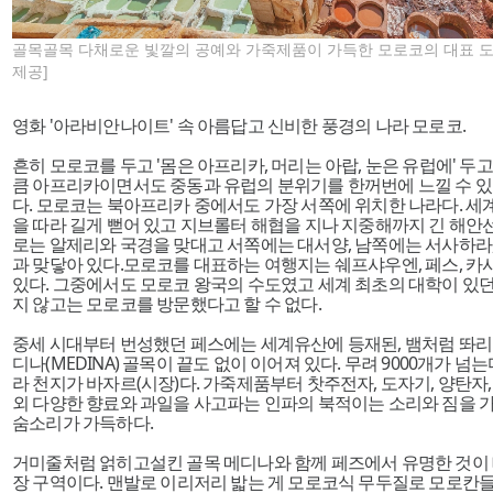
골목골목 다채로운 빛깔의 공예와 가죽제품이 가득한 모로코의 대표 도시
제공]
영화 '아라비안나이트' 속 아름답고 신비한 풍경의 나라 모로코.
흔히 모로코를 두고 '몸은 아프리카, 머리는 아랍, 눈은 유럽에' 두고
큼 아프리카이면서도 중동과 유럽의 분위기를 한꺼번에 느낄 수 
다. 모로코는 북아프리카 중에서도 가장 서쪽에 위치한 나라다. 세
을 따라 길게 뻗어 있고 지브롤터 해협을 지나 지중해까지 긴 해안
로는 알제리와 국경을 맞대고 서쪽에는 대서양, 남쪽에는 서사하라
과 맞닿아 있다.모로코를 대표하는 여행지는 쉐프샤우엔, 페스, 카
있다. 그중에서도 모로코 왕국의 수도였고 세계 최초의 대학이 있던 고
지 않고는 모로코를 방문했다고 할 수 없다.
중세 시대부터 번성했던 페스에는 세계유산에 등재된, 뱀처럼 똬리
디나(MEDINA) 골목이 끝도 없이 이어져 있다. 무려 9000개가 넘
라 천지가 바자르(시장)다. 가죽제품부터 찻주전자, 도자기, 양탄자,
외 다양한 향료와 과일을 사고파는 인파의 북적이는 소리와 짐을 
숨소리가 가득하다.
거미줄처럼 얽히고설킨 골목 메디나와 함께 페즈에서 유명한 것이
장 구역이다. 맨발로 이리저리 밟는 게 모로코식 무두질로 모로칸