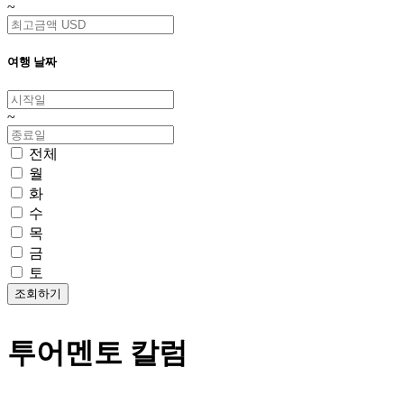
~
여행 날짜
~
전체
월
화
수
목
금
토
투어멘토 칼럼