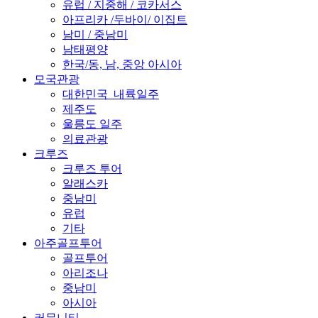
유럽 / 지중해 / 코카서스
아프리카 /두바이/ 이집트
남미 / 중남미
남태평양
한국/동, 남, 중앙 아시아
모국관광
대한민국_내륙일주
제주도
울릉도 일주
의료관광
크루즈
크루즈 투어
알래스카
중남미
유럽
기타
아주골프투어
골프투어
아리조나
중남미
아시아
커뮤니티