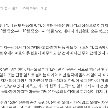
 협곡 열차. [US아주투어 제공]
뭐니 뭐니 해도 단풍에 있다. 예부터 단풍은 캐나다의 상징으로 여겨
월 중순부터 10월 중순까지 약 한 달간 캐나다의 광활한 숲은 붉고 
상에서 가장 거대하고 화려한 단풍 숲을 꺼내 보인다. 그중에서도 수생마리
시로 수페리어호와 휴런호가 마주하고 강 건너 미시간 주와 접해 있다.
nyon)이 위치한다. 지금으로부터 12억 년 전 단층작용으로 형성된 
 열차 또는 단풍 열차로 불리는 아가와 캐년 열차에 올라서 말이다. 아
자가 되어 차창 너머 자연이 부리는 색채의 마법이 펼쳐진다. 이 마법
만날 수 있다. 이윽고 아가와 협곡에 도착하면 열차에서 내려 전망대,
 올라가면 아찔한 협곡을 뒤덮은 단풍의 바다에 절로 탄성이 터져 나
수와 150년 전통의 증기 유람선, 온타리오에서 가장 넓고 오래된 
아닌 로렌시아 고원, 1985년 유네스코에 의해 세계문화유산으로 지