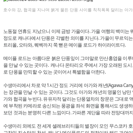
호수와 강, 협곡을 지나며 붉게 물든 단풍 사이를 칙칙폭폭 달리는 아가와
노동절 연휴도 지났으니 이제 금방 가을이다. 가을 여행의 백미는 
정도로 캐나다에서 단풍은 각별한 의미를 지닌다. 가을이 무르익는 9
트리올, 오타와, 퀘벡까지 쭉 뻗은 메이플 로드가 하이라이트다.
메이플 로드는 아름다운 붉은 단풍잎이 그야말로 만산홍엽을 이루며 지구
을 만날 수 있는 곳이다. 캐나다 온타리오 주에서 가장 오래된 도
로 단풍을 만끽할 수 있는 곳이어서 특별함을 더한다.
수생마리에서 차로 약 1시간 정도 거리에 아가와 캐년(Agawa Ca
는 장관을 만날 수 있는 곳이다. 그것도 아가와 캐년의 명물인 낭만
가와 협곡을 누빈다. 유유자적 달리는 단풍열차의 창문은 그대로 액
에 부착된 카메라로 송신되는 풍광을 좌석 화면을 통해서도 생생하게 
보던 것과는 분명히 다른 느낌이다. 가파른 계단을 따라 전망대까지
수생마리 외에도 전 세계 셀레브리티들의 별장이 모인 무스코카 호
고장인 킹스턴의 천섬, 캐나다 메이플로드의 정점이라 해도 과언이 