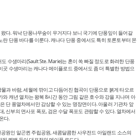
져 왔다. 워낙 단풍나무숲이 우거지다 보니 국기에 단풍잎이 들어갈
노란 단풍 바다를 이룬다. 캐나다 단풍 중에서도 특히 토론토부터 몬
(Sault Ste. Marie)는 혼이 쏙 빠질 정도로 화려한 단풍
 이곳 수생마리는 캐나다 메이플로드 중에서도 좀 더 특별한 방법으
후 강물과 바람, 세월에 깎이고 다듬어진 협곡이 단풍으로 붉게 타오르
가와 캐년 열차는 왕복 8시간 동안 그림 같은 호수와 강을 지나며 아
은 단 풍열차에서만 감상할 수 있는 명장면이다. 아울러 기관차 앞
 신부의 면사포 폭포, 검은 수달 폭포도 관람할 수 있다. 열차에서
온다.
자연공원인 알곤퀸 주립공원, 새콤달콤한 사우전드 아일랜드 소스의
정된 퀘백 등이 대표적인 메이플 로드다.