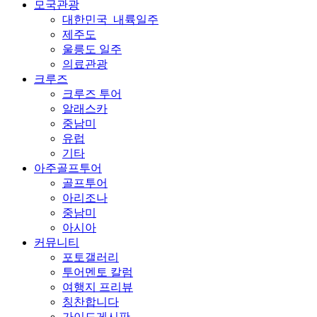
모국관광
대한민국_내륙일주
제주도
울릉도 일주
의료관광
크루즈
크루즈 투어
알래스카
중남미
유럽
기타
아주골프투어
골프투어
아리조나
중남미
아시아
커뮤니티
포토갤러리
투어멘토 칼럼
여행지 프리뷰
칭찬합니다
가이드게시판