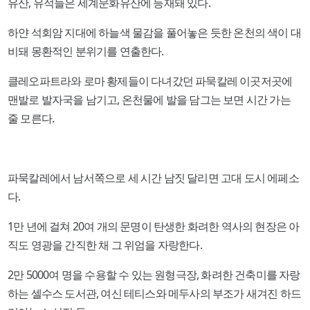
유산, 유적들은 세계문화유산에 등재돼 있다.
하얀 석회암 지대에 하늘색 물감을 풀어놓은 듯한 온천의 색이 대
비돼 몽환적인 분위기를 연출한다.
클레오파트라와 로마 황제들이 다녀갔던 파묵칼레 이곳저곳에
맨발로 발자국을 남기고, 온천물에 발을 담그는 보면 시간 가는
줄 모른다.
파묵칼레에서 남서쪽으로 세 시간 남짓 달리면 고대 도시 에페소
다.
1만 년에 걸쳐 20여 개의 문명이 탄생한 화려한 역사의 현장은 아
직도 영광을 간직한 채 그 위엄을 자랑한다.
2만 5000여 명을 수용할 수 있는 원형극장, 화려한 건축미를 자랑
하는 셀수스 도서관, 여신 테티스와 메두사의 부조가 새겨진 하드