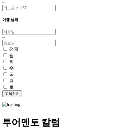
~
여행 날짜
~
전체
월
화
수
목
금
토
투어멘토 칼럼