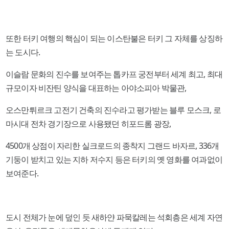
또한 터키 여행의 핵심이 되는 이스탄불은 터키 그 자체를 상징하
는 도시다.
이슬람 문화의 진수를 보여주는 톱카프 궁전부터 세계 최고, 최대
규모이자 비잔틴 양식을 대표하는 아야소피아 박물관,
오스만튀르크 고전기 건축의 진수라고 평가받는 블루 모스크, 로
마시대 전차 경기장으로 사용됐던 히포드롬 광장,
4500개 상점이 자리한 실크로드의 종착지 그랜드 바자르, 336개
기둥이 받치고 있는 지하 저수지 등은 터키의 옛 영화를 여과없이
보여준다.
도시 전체가 눈에 덮인 듯 새하얀 파묵칼레는 석회층은 세계 자연