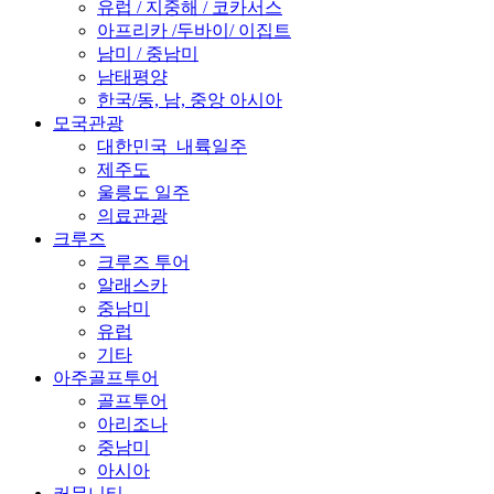
유럽 / 지중해 / 코카서스
아프리카 /두바이/ 이집트
남미 / 중남미
남태평양
한국/동, 남, 중앙 아시아
모국관광
대한민국_내륙일주
제주도
울릉도 일주
의료관광
크루즈
크루즈 투어
알래스카
중남미
유럽
기타
아주골프투어
골프투어
아리조나
중남미
아시아
커뮤니티