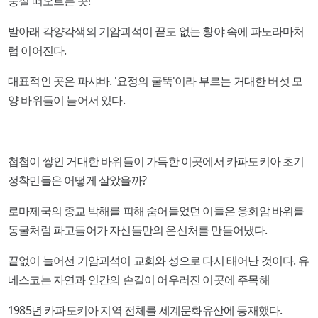
둥실 떠오르는 곳!
발아래 각양각색의 기암괴석이 끝도 없는 황야 속에 파노라마처
럼 이어진다.
대표적인 곳은 파샤바. '요정의 굴뚝'이라 부르는 거대한 버섯 모
양 바위들이 늘어서 있다.
첩첩이 쌓인 거대한 바위들이 가득한 이곳에서 카파도키아 초기
정착민들은 어떻게 살았을까?
로마제국의 종교 박해를 피해 숨어들었던 이들은 응회암 바위를
동굴처럼 파고들어가 자신들만의 은신처를 만들어냈다.
끝없이 늘어선 기암괴석이 교회와 성으로 다시 태어난 것이다. 유
네스코는 자연과 인간의 손길이 어우러진 이곳에 주목해
1985년 카파도키아 지역 전체를 세계문화유산에 등재했다.