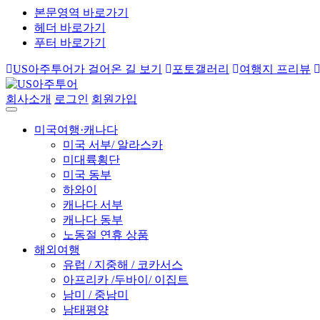
본문영역 바로가기
헤더 바로가기
푸터 바로가기
US아주투어가 걸어온 길 보기
포토갤러리
여행지 프리뷰
회사소개
로그인
회원가입
미국여행·캐나다
미국 서부/ 알라스카
미대륙횡단
미국 동부
하와이
캐나다 서부
캐나다 동부
노동절 연휴 상품
해외여행
유럽 / 지중해 / 코카서스
아프리카 /두바이/ 이집트
남미 / 중남미
남태평양