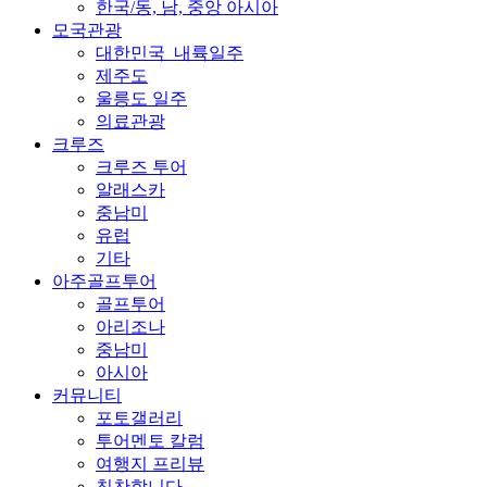
한국/동, 남, 중앙 아시아
모국관광
대한민국_내륙일주
제주도
울릉도 일주
의료관광
크루즈
크루즈 투어
알래스카
중남미
유럽
기타
아주골프투어
골프투어
아리조나
중남미
아시아
커뮤니티
포토갤러리
투어멘토 칼럼
여행지 프리뷰
칭찬합니다