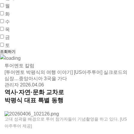
월
화
수
목
금
토
투어멘토 칼럼
[투어멘토 박평식의 여행 이야기] [US아주투어] 실크로드의
심장…중앙아시아 3국을 가다
관리자
2026.04.06
역사·자연·문화 교차로
박평식 대표 특별 동행
고대 성곽을 배경으로 투어 참가자들이 기념촬영을 하고 있다. [US
아주투어 제공]