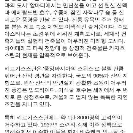
과의 도시' 알마티에서는 만년설을 이고 선 톈산 산맥
과 에메랄드빛 호수, 수중에 잠긴 자작나무 숲 등 신
비로운 풍경을 만날 수 있다. 전통 유목민 주거 형태
를 본뜬 게르 숙소 체험도 이색적인 즐거움이다. 수도
아스타나는 초원 위에 세워진 계획도시로, 세계적 건
축가들의 실험적 건축물이 어우러진 미래형 도시다.
바이테레크 타워 전망대 등 상징적 건축물은 카자흐
스탄의 현재를 압축적으로 보여준다.
키르기스스탄은 '중앙아시아의 스위스'로 불릴 만큼
뛰어난 산악 경관을 자랑한다. 국토의 90%가 산악 지
형으로, 톈산 산맥의 만년설과 광활한 초원이 어우러
진 풍경은 압도적이다. 이식쿨 호수는 세계에서 두 번
째로 큰 산정호수로, 겨울에도 얼지 않는 독특한 자연
조건을 지니고 있다.
특히 키르기스스탄에는 약 1만 8000명의 고려인이
거주하고 있다. 1937년 소련의 강제 이주 정책으로
연해주에서 이주한 이들은 현재 비슈케크 인근을 중