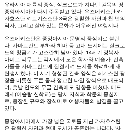
유라시아 대륙의 중심, 실크로드가 지나던 길목의 땅
중앙아시아가 다시 주목받고 있다. 우즈베키스탄.카
자흐스탄.키르기스스탄 3국은 광활한 자연과 천 년의
역사, 그리고 살아 있는 문화가 어우러진 여행지다.
우즈베키스탄은 중앙아시아 문명의 중심지로 불린
다. 사마르칸트.부하라.히바 등 고대 도시에는 실크로
드의 황금기가 고스란히 남아 있다. 14세기 정복자
아미르 티무르는 각지에서 모은 학자와 예술가, 건축
가들을 사마르칸트에 집결시켜 도시를 화려하게 재
탄생시켰다. 이 시기 형성된 건축 양식은 레기스탄 광
장을 비롯한 푸른 돔과 정교한 타일 장식으로 대표되
며, 훗날 인도의 무굴 건축에도 영향을 미쳤다. 메드
레세(이슬람 신학교)는 당시 지식과 학문의 중심지
로, 웅장한 규모와 장식미로 여행자들의 발길을 끌고
있다.
중앙아시아에서 가장 넓은 국토를 지닌 카자흐스탄
은 광활한 자연과 현대 도시가 공존하는 나라다. '사