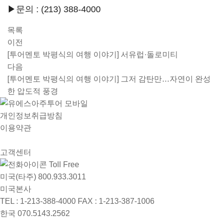
▶문의 : (213) 388-4000
목록
이전
[투어멘토 박평식의 여행 이야기] 서유럽·돌로미티
다음
[투어멘토 박평식의 여행 이야기] 그저 감탄만…자연이 완성
한 압도적 풍경
개인정보취급방침
이용약관
고객센터
Toll Free
미국(타주)
800.933.3011
미국본사
TEL : 1-213-388-4000
FAX : 1-213-387-1006
한국
070.5143.2562