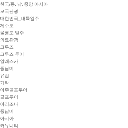
한국/동, 남, 중앙 아시아
모국관광
대한민국_내륙일주
제주도
울릉도 일주
의료관광
크루즈
크루즈 투어
알래스카
중남미
유럽
기타
아주골프투어
골프투어
아리조나
중남미
아시아
커뮤니티