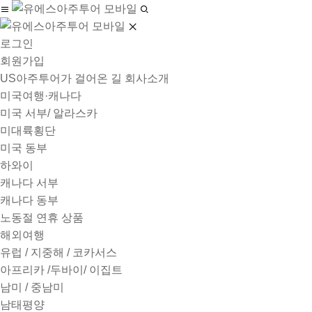
로그인
회원가입
US아주투어가 걸어온 길
회사소개
미국여행·캐나다
미국 서부/ 알라스카
미대륙횡단
미국 동부
하와이
캐나다 서부
캐나다 동부
노동절 연휴 상품
해외여행
유럽 / 지중해 / 코카서스
아프리카 /두바이/ 이집트
남미 / 중남미
남태평양