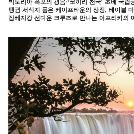
빅토리아 폭포의 굉음·‘코끼리 천국’ 초베 국립
펭귄 서식지 품은 케이프타운의 상징, 테이블 
잠베지강 선다운 크루즈로 만나는 아프리카의 