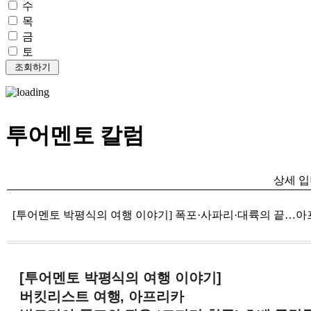
수
목
금
토
투어멘토 칼럼
상세 입
[투어멘토 박평식의 여행 이야기] 폭포·사파리·대륙의 끝…
[투어멘토 박평식의 여행 이야기]
버킷리스트 여행, 아프리카