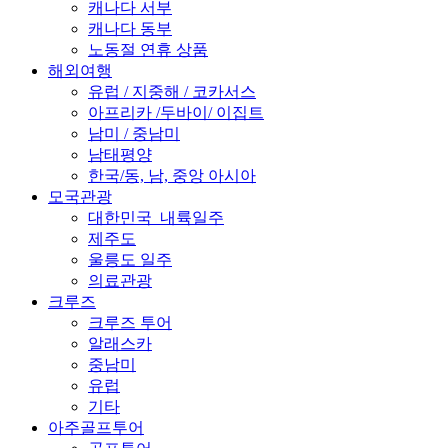
캐나다 서부
캐나다 동부
노동절 연휴 상품
해외여행
유럽 / 지중해 / 코카서스
아프리카 /두바이/ 이집트
남미 / 중남미
남태평양
한국/동, 남, 중앙 아시아
모국관광
대한민국_내륙일주
제주도
울릉도 일주
의료관광
크루즈
크루즈 투어
알래스카
중남미
유럽
기타
아주골프투어