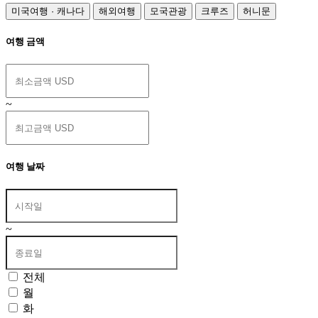
미국여행 · 캐나다
해외여행
모국관광
크루즈
허니문
여행 금액
~
여행 날짜
~
전체
월
화