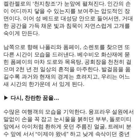
켈란젤로의 ‘천지창조’가 눈앞에 펼쳐진다. 인간의 손
이 어디까지 닿을 수 있는지를 보여주는 압도적인 장
면이다. 이어 성 베드로 대성당 안으로 들어서면, 거대
한 공간을 가득 채운 빛과 침묵이 자연스럽게 고개를
숙이게 만든다.
남쪽으로 향해 나폴리와 폼페이, 소렌토를 찾으면 또
다른 시간이 모습을 드러낸다. 베수비오 화산재에 묻
힌 폼페이의 마차 도로와 목욕탕, 공회장을 천천히 걸
으며 2천 년 전 일상의 흔적을 마주한다. 발걸음을 옮
길수록 과거와 현재의 경계는 흐려지고, 우리는 어느
새 시간의 한가운데 서 있게 된다.
▶
다시, 찬란한 꿈을…
수많은 여행객의 모습을 기억한다. 융프라우 설원에서
말없이 손을 꼭 잡고 눈시울을 붉히던 부부, 돌로미티
앞에서 아이처럼 환하게 웃던 주름진 얼굴, 트레비 분
수 앞에 서서 “이제야 왔네” 하고 낮게 속삭이던 중년