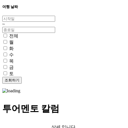
여행 날짜
~
전체
월
화
수
목
금
토
투어멘토 칼럼
상세 입니다.