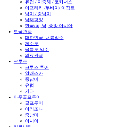
유럽 / 지중해 / 코카서스
아프리카 /두바이/ 이집트
남미 / 중남미
남태평양
한국/동, 남, 중앙 아시아
모국관광
대한민국_내륙일주
제주도
울릉도 일주
의료관광
크루즈
크루즈 투어
알래스카
중남미
유럽
기타
아주골프투어
골프투어
아리조나
중남미
아시아
커뮤니티