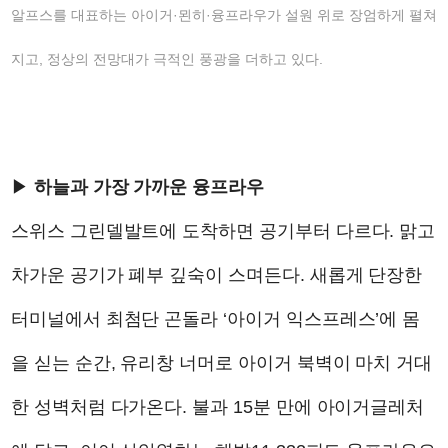
알프스를 대표하는 아이거·묀히·융프라우가 설원 위로 장엄하게 펼쳐
지고, 정상의 전망대가 극적인 풍광을 더하고 있다.
▶
하늘과 가장 가까운 융프라우
스위스 그린델발트에 도착하면 공기부터 다르다. 맑고
차가운 공기가 폐부 깊숙이 스며든다. 새롭게 단장한
터미널에서 최첨단 곤돌라 ‘아이거 익스프레스’에 몸
을 싣는 순간, 유리창 너머로 아이거 북벽이 마치 거대
한 성벽처럼 다가온다. 불과 15분 만에 아이거글레처