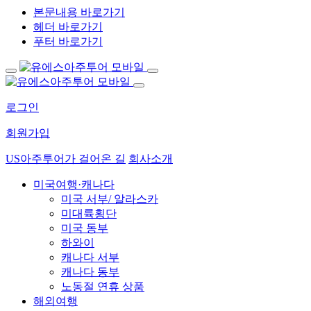
본문내용 바로가기
헤더 바로가기
푸터 바로가기
로그인
회원가입
US아주투어가 걸어온 길
회사소개
미국여행·캐나다
미국 서부/ 알라스카
미대륙횡단
미국 동부
하와이
캐나다 서부
캐나다 동부
노동절 연휴 상품
해외여행