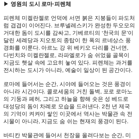
▶
영원의 도시 로마·피렌체
피렌체 미켈란젤로 언덕에 서면 붉은 지붕들이 파도처
럼 겹겹이 이어진다. 브루넬레스키가 완성한 두오모의
거대한 돔이 도시를 감싸고, 기베르티의 ‘천국의 문’이
달린 세례당과 지오토의 종탑이 한 폭의 르네상스 풍
경화를 이룬다. 아르노 강 위 베키오 다리를 건너면,
다빈치와 미켈란젤로, 라파엘로가 숨 쉬었을 골목이
지금도 햇살 속에 고요히 놓여 있다. 피렌체는 과거를
전시하는 도시가 아니라, 예술이 일상이 된 공간이다.
로마에 들어서는 순간, 시야에 들어오는 것은 풍경이
아니라 시간이다. 콜로세움의 거친 돌벽, 포로 로마노
의 기둥과 폐허, 그리고 하늘을 향해 솟은 성 베드로
대성당의 돔이 차례로 모습을 드러낸다. 2천 년 제국
의 기억이 켜켜이 쌓인 이곳에서 역사는 박물관 속 전
시물이 아니라, 지금도 숨 쉬는 현재의 풍경이 된다.
바티칸 박물관에 들어서 천장을 올려다보는 순간, 미