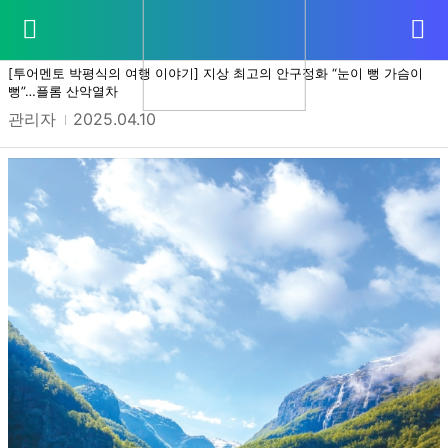
투어멘토 칼럼
상세 입니다.
[투어멘토 박평식의 여행 이야기] 지상 최고의 안구정화 “눈이 뻥 가슴이
뻥”…플롬 산악열차
관리자
2025.04.10