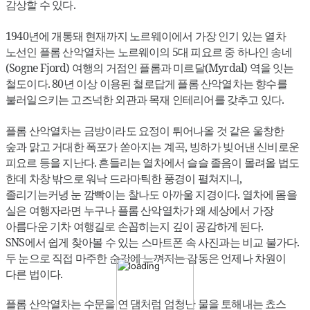
감상할 수 있다.
1940년에 개통돼 현재까지 노르웨이에서 가장 인기 있는 열차
노선인 플롬 산악열차는 노르웨이의 5대 피요르 중 하나인 송네
(Sogne Fjord) 여행의 거점인 플롬과 미르달(Myrdal) 역을 잇는
철도이다. 80년 이상 이용된 철로답게 플롬 산악열차는 향수를
불러일으키는 고즈넉한 외관과 목재 인테리어를 갖추고 있다.
플롬 산악열차는 금방이라도 요정이 튀어나올 것 같은 울창한
숲과 맑고 거대한 폭포가 쏟아지는 계곡, 빙하가 빚어낸 신비로운
피요르 등을 지난다. 흔들리는 열차에서 슬슬 졸음이 몰려올 법도
한데 차창 밖으로 워낙 드라마틱한 풍경이 펼쳐지니,
졸리기는커녕 눈 깜빡이는 찰나도 아까울 지경이다. 열차에 몸을
실은 여행자라면 누구나 플롬 산악열차가 왜 세상에서 가장
아름다운 기차 여행길로 손꼽히는지 깊이 공감하게 된다.
SNS에서 쉽게 찾아볼 수 있는 스마트폰 속 사진과는 비교 불가다.
두 눈으로 직접 마주한 순간에 느껴지는 감동은 언제나 차원이
다른 법이다.
플롬 산악열차는 수문을 연 댐처럼 엄청난 물을 토해내는 쵸스