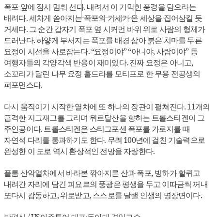
폭포 앞에 잠시 멈춰 선다. 내려서 이 기막힌 풍경을 담으라는
배려다. 세차게 쏟아지는 폭포의 기세가 온 세상을 집어삼킬 듯
거세다. 그 순간 갑자기 폭포 옆 시커먼 바위 위로 사람의 형체가
드러난다. 하얗게 부서지는 폭포를 배경 삼아 붉은 치마를 두른
요정이 시선을 사로잡는다. “요정이야” “아니야, 사람이야” 등
여행자들의 각양각색 반응이 재미있다. 진짜 요정은 아니고,
소꼬리가 달린 나무 요정 훌드라를 모티프로 한 무용 전공생의
퍼포먼스다.
다시 움직이기 시작한 열차에 또 하나의 장관이 펼쳐진다. 11개의
급격한 지그재그를 그리며 뮈르달산을 향하는 트롤스티겐이 그
주인공이다. 트롤스티겐은 스티그포센 폭포를 가로지를 때
자연석 다리를 통과하기도 한다. 무려 100년에 걸친 기술력으로
완성한 이 도로 역시 환상적인 전망을 자랑한다.
플롬 산악열차에서 바라본 깎아지른 산과 폭포, 빙하가 할퀴고
내려간 자리에 담긴 피요르의 풍광은 평생을 두고 이따금씩 꺼내
또다시 감동하고, 위로받고, 스스로를 달랠 인생의 명장면이다.
박평식 / US아주투어 대표·동아대 겸임교수