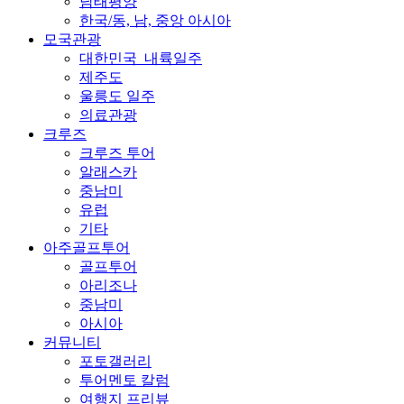
남태평양
한국/동, 남, 중앙 아시아
모국관광
대한민국_내륙일주
제주도
울릉도 일주
의료관광
크루즈
크루즈 투어
알래스카
중남미
유럽
기타
아주골프투어
골프투어
아리조나
중남미
아시아
커뮤니티
포토갤러리
투어멘토 칼럼
여행지 프리뷰