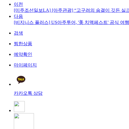
이전
[미주조선일보LA] [아주관광] “고구려의 숨결이 깃든 
다음
[비지니스 플러스] US아주투어, '美 치맥페스트' 공식 여행
검색
찜한상품
예약확인
마이페이지
카카오톡 상담