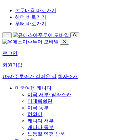
본문내용 바로가기
헤더 바로가기
푸터 바로가기
로그인
회원가입
US아주투어가 걸어온 길
회사소개
미국여행·캐나다
미국 서부/ 알라스카
미대륙횡단
미국 동부
하와이
캐나다 서부
캐나다 동부
노동절 연휴 상품