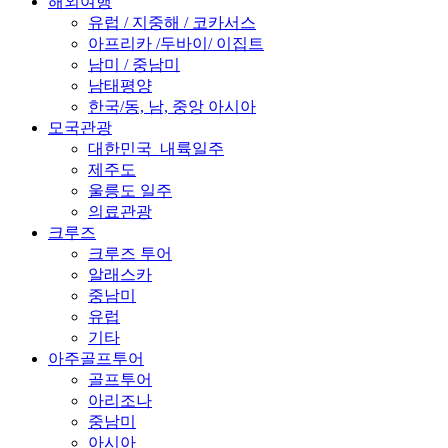
해외여행
유럽 / 지중해 / 코카서스
아프리카 /두바이/ 이집트
남미 / 중남미
남태평양
한국/동, 남, 중앙 아시아
모국관광
대한민국_내륙일주
제주도
울릉도 일주
의료관광
크루즈
크루즈 투어
알래스카
중남미
유럽
기타
아주골프투어
골프투어
아리조나
중남미
아시아