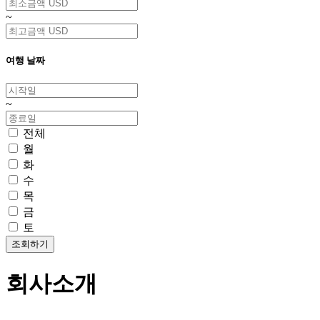
~
여행 날짜
~
전체
월
화
수
목
금
토
회사소개