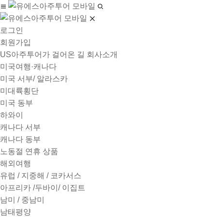
로그인
회원가입
US아주투어가 걸어온 길
회사소개
미국여행·캐나다
미국 서부/ 알라스카
미대륙횡단
미국 동부
하와이
캐나다 서부
캐나다 동부
노동절 연휴 상품
해외여행
유럽 / 지중해 / 코카서스
아프리카 /두바이/ 이집트
남미 / 중남미
남태평양