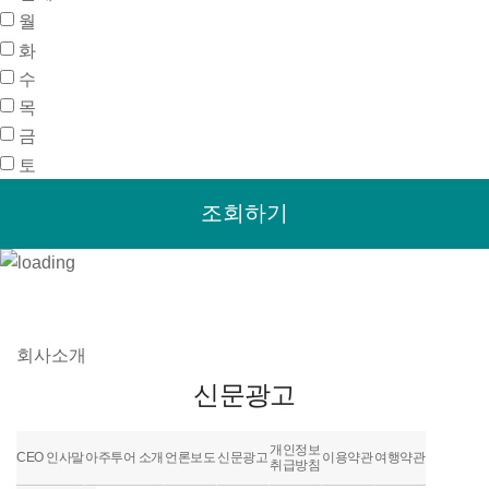
월
화
수
목
금
토
회사소개
신문광고
개인정보
CEO 인사말
아주투어 소개
언론보도
신문광고
이용약관
여행약관
취급방침