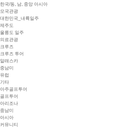
한국/동, 남, 중앙 아시아
모국관광
대한민국_내륙일주
제주도
울릉도 일주
의료관광
크루즈
크루즈 투어
알래스카
중남미
유럽
기타
아주골프투어
골프투어
아리조나
중남미
아시아
커뮤니티