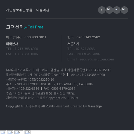
개인정보취급방침
이용약관
고객센터
Toll Free
미국(타주)
800.933.3011
한국
070.5143.2562
미국본사
서울지사
TEL : 1-213-388-4000
TEL : 02-522-8686
FAX : 1-213-387-1006
FAX : 0503-8379-2084
E-mail : seoul@usajutour.com
(주)유에스아주투어
대표이사 : 헬렌영 박
사업자등록번호 : 104-86-35843
통신판매업신고 : 제 2012-서울중구-0402호
LA본사 : 1-213-388-4000
사업자등록번호 : CTS#2052210-10
주소 : 2789 W OLYMPIC BLVD #102, LOS ANGELES, CA 90006
서울지사 : 02-522-8686
FAX : 0503-8379-2084
주소 : 서울시 중구 남대문로9길 51 효덕빌딩 707호
개인정보관리 담당자 : 고봉관 Copyright(c)A-ju Tours
Copyright © US아주투어 All Rights Reserved.
Created By
Masstige.