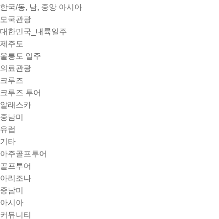
한국/동, 남, 중앙 아시아
모국관광
대한민국_내륙일주
제주도
울릉도 일주
의료관광
크루즈
크루즈 투어
알래스카
중남미
유럽
기타
아주골프투어
골프투어
아리조나
중남미
아시아
커뮤니티