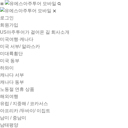
로그인
회원가입
US아주투어가 걸어온 길
회사소개
미국여행·캐나다
미국 서부/ 알라스카
미대륙횡단
미국 동부
하와이
캐나다 서부
캐나다 동부
노동절 연휴 상품
해외여행
유럽 / 지중해 / 코카서스
아프리카 /두바이/ 이집트
남미 / 중남미
남태평양