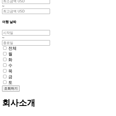
~
여행 날짜
~
전체
월
화
수
목
금
토
회사소개