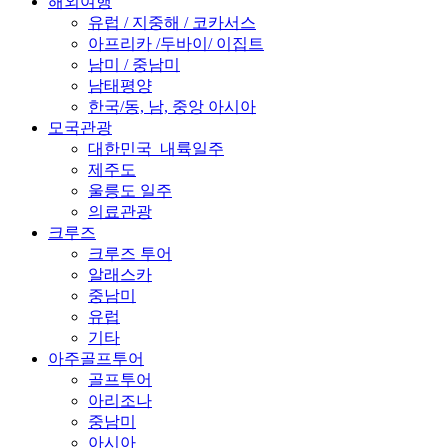
해외여행
유럽 / 지중해 / 코카서스
아프리카 /두바이/ 이집트
남미 / 중남미
남태평양
한국/동, 남, 중앙 아시아
모국관광
대한민국_내륙일주
제주도
울릉도 일주
의료관광
크루즈
크루즈 투어
알래스카
중남미
유럽
기타
아주골프투어
골프투어
아리조나
중남미
아시아