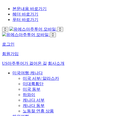
본문내용 바로가기
헤더 바로가기
푸터 바로가기
로그인
회원가입
US아주투어가 걸어온 길
회사소개
미국여행·캐나다
미국 서부/ 알라스카
미대륙횡단
미국 동부
하와이
캐나다 서부
캐나다 동부
노동절 연휴 상품