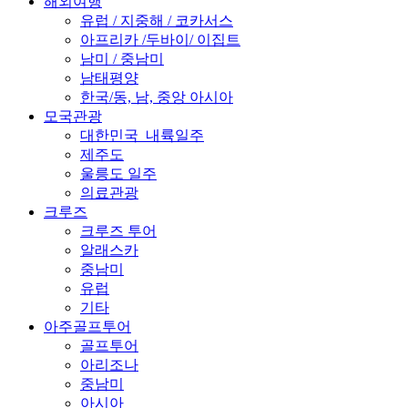
해외여행
유럽 / 지중해 / 코카서스
아프리카 /두바이/ 이집트
남미 / 중남미
남태평양
한국/동, 남, 중앙 아시아
모국관광
대한민국_내륙일주
제주도
울릉도 일주
의료관광
크루즈
크루즈 투어
알래스카
중남미
유럽
기타
아주골프투어
골프투어
아리조나
중남미
아시아