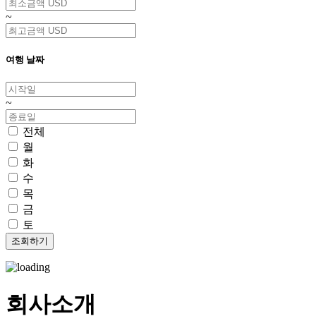
~
여행 날짜
~
전체
월
화
수
목
금
토
회사소개