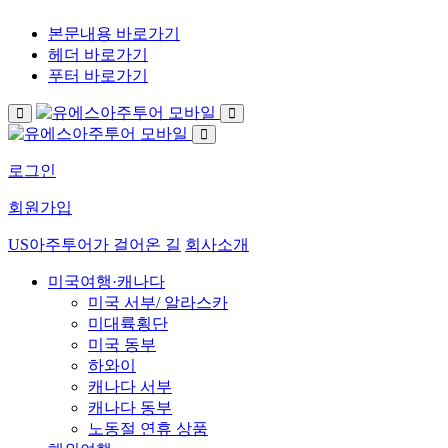
본문내용 바로가기
헤더 바로가기
푸터 바로가기
로그인
회원가입
US아주투어가 걸어온 길
회사소개
미국여행·캐나다
미국 서부/ 알라스카
미대륙횡단
미국 동부
하와이
캐나다 서부
캐나다 동부
노동절 연휴 상품