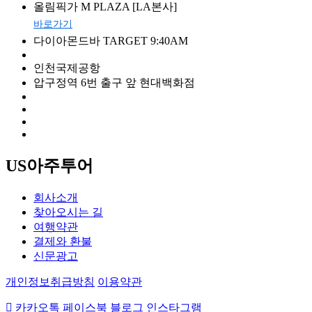
올림픽가 M PLAZA [LA본사]
바로가기
다이아몬드바 TARGET 9:40AM
인천국제공항
압구정역 6번 출구 앞 현대백화점
US아주투어
회사소개
찾아오시는 길
여행약관
결제와 환불
신문광고
개인정보취급방침
이용약관
카카오톡
페이스북
블로그
인스타그램