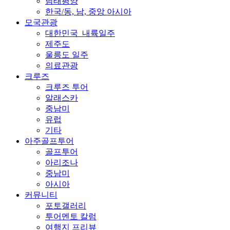
남태평양
한국/동, 남, 중앙 아시아
모국관광
대한민국_내륙일주
제주도
울릉도 일주
의료관광
크루즈
크루즈 투어
알래스카
중남미
유럽
기타
아주골프투어
골프투어
아리조나
중남미
아시아
커뮤니티
포토갤러리
투어멘토 칼럼
여행지 프리뷰