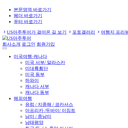
본문영역 바로가기
헤더 바로가기
푸터 바로가기
US아주투어가 걸어온 길 보기
포토갤러리
여행지 프리
회사소개
로그인
회원가입
미국여행·캐나다
미국 서부/ 알라스카
미대륙횡단
미국 동부
하와이
캐나다 서부
캐나다 동부
해외여행
유럽 / 지중해 / 코카서스
아프리카 /두바이/ 이집트
남미 / 중남미
남태평양