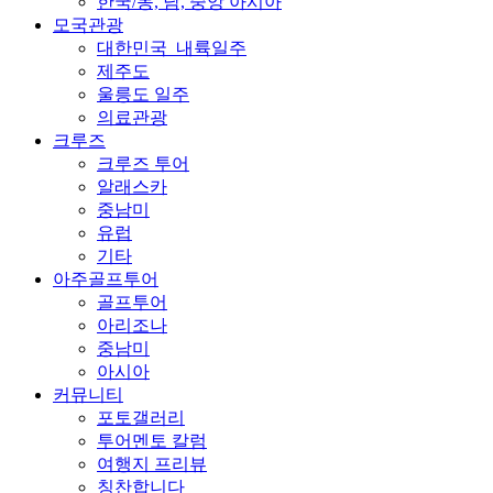
한국/동, 남, 중앙 아시아
모국관광
대한민국_내륙일주
제주도
울릉도 일주
의료관광
크루즈
크루즈 투어
알래스카
중남미
유럽
기타
아주골프투어
골프투어
아리조나
중남미
아시아
커뮤니티
포토갤러리
투어멘토 칼럼
여행지 프리뷰
칭찬합니다